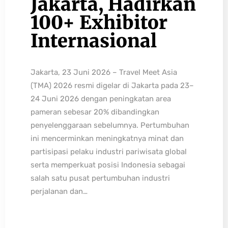
Jakarta, Hadirkan
100+ Exhibitor
Internasional
Jakarta, 23 Juni 2026 – Travel Meet Asia
(TMA) 2026 resmi digelar di Jakarta pada 23–
24 Juni 2026 dengan peningkatan area
pameran sebesar 20% dibandingkan
penyelenggaraan sebelumnya. Pertumbuhan
ini mencerminkan meningkatnya minat dan
partisipasi pelaku industri pariwisata global
serta memperkuat posisi Indonesia sebagai
salah satu pusat pertumbuhan industri
perjalanan dan…