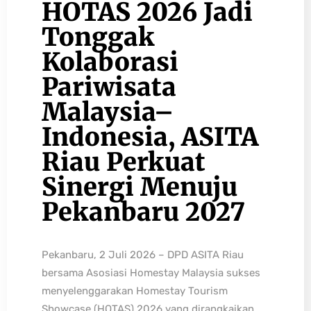
HOTAS 2026 Jadi
Tonggak
Kolaborasi
Pariwisata
Malaysia–
Indonesia, ASITA
Riau Perkuat
Sinergi Menuju
Pekanbaru 2027
Pekanbaru, 2 Juli 2026 – DPD ASITA Riau
bersama Asosiasi Homestay Malaysia sukses
menyelenggarakan Homestay Tourism
Showcase (HOTAS) 2026 yang dirangkaikan