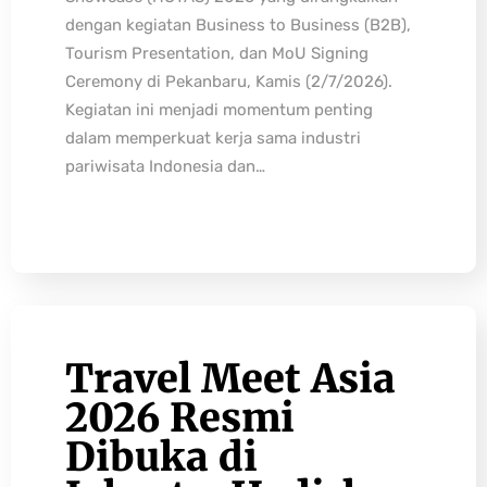
dengan kegiatan Business to Business (B2B),
Tourism Presentation, dan MoU Signing
Ceremony di Pekanbaru, Kamis (2/7/2026).
Kegiatan ini menjadi momentum penting
dalam memperkuat kerja sama industri
pariwisata Indonesia dan…
Travel Meet Asia
2026 Resmi
Dibuka di