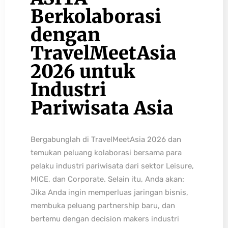
Berkolaborasi
dengan
TravelMeetAsia
2026 untuk
Industri
Pariwisata Asia
Bergabunglah di TravelMeetAsia 2026 dan
temukan peluang kolaborasi bersama para
pelaku industri pariwisata dari sektor Leisure,
MICE, dan Corporate. Selain itu, Anda akan:
Jika Anda ingin memperluas jaringan bisnis,
membuka peluang partnership baru, dan
bertemu dengan decision makers industri