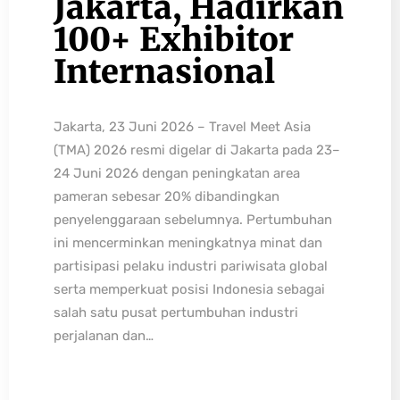
Jakarta, Hadirkan
100+ Exhibitor
Internasional
Jakarta, 23 Juni 2026 – Travel Meet Asia
(TMA) 2026 resmi digelar di Jakarta pada 23–
24 Juni 2026 dengan peningkatan area
pameran sebesar 20% dibandingkan
penyelenggaraan sebelumnya. Pertumbuhan
ini mencerminkan meningkatnya minat dan
partisipasi pelaku industri pariwisata global
serta memperkuat posisi Indonesia sebagai
salah satu pusat pertumbuhan industri
perjalanan dan…