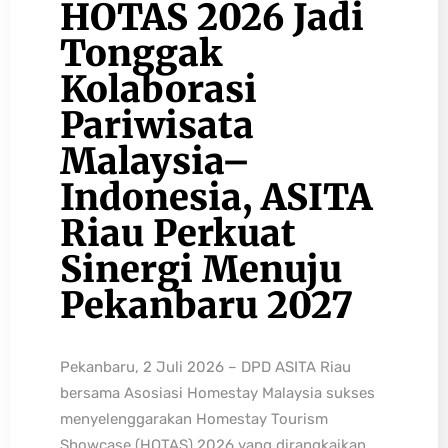
HOTAS 2026 Jadi
Tonggak
Kolaborasi
Pariwisata
Malaysia–
Indonesia, ASITA
Riau Perkuat
Sinergi Menuju
Pekanbaru 2027
Pekanbaru, 2 Juli 2026 – DPD ASITA Riau
bersama Asosiasi Homestay Malaysia sukses
menyelenggarakan Homestay Tourism
Showcase (HOTAS) 2026 yang dirangkaikan