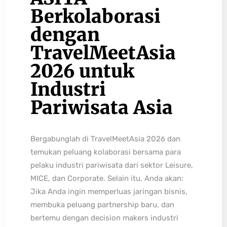
Berkolaborasi
dengan
TravelMeetAsia
2026 untuk
Industri
Pariwisata Asia
Bergabunglah di TravelMeetAsia 2026 dan
temukan peluang kolaborasi bersama para
pelaku industri pariwisata dari sektor Leisure,
MICE, dan Corporate. Selain itu, Anda akan:
Jika Anda ingin memperluas jaringan bisnis,
membuka peluang partnership baru, dan
bertemu dengan decision makers industri