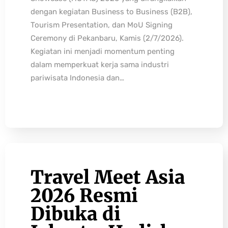
dengan kegiatan Business to Business (B2B),
Tourism Presentation, dan MoU Signing
Ceremony di Pekanbaru, Kamis (2/7/2026).
Kegiatan ini menjadi momentum penting
dalam memperkuat kerja sama industri
pariwisata Indonesia dan…
Travel Meet Asia
2026 Resmi
Dibuka di