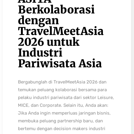
Berkolaborasi
dengan
TravelMeetAsia
2026 untuk
Industri
Pariwisata Asia
Bergabunglah di TravelMeetAsia 2026 dan
temukan peluang kolaborasi bersama para
pelaku industri pariwisata dari sektor Leisure,
MICE, dan Corporate. Selain itu, Anda akan:
Jika Anda ingin memperluas jaringan bisnis,
membuka peluang partnership baru, dan
bertemu dengan decision makers industri