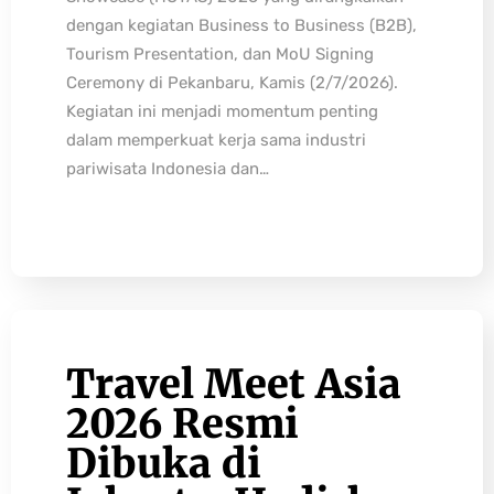
dengan kegiatan Business to Business (B2B),
Tourism Presentation, dan MoU Signing
Ceremony di Pekanbaru, Kamis (2/7/2026).
Kegiatan ini menjadi momentum penting
dalam memperkuat kerja sama industri
pariwisata Indonesia dan…
Travel Meet Asia
2026 Resmi
Dibuka di