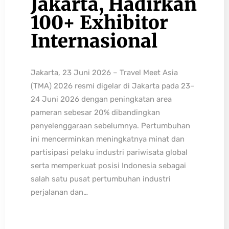
Jakarta, Hadirkan
100+ Exhibitor
Internasional
Jakarta, 23 Juni 2026 – Travel Meet Asia
(TMA) 2026 resmi digelar di Jakarta pada 23–
24 Juni 2026 dengan peningkatan area
pameran sebesar 20% dibandingkan
penyelenggaraan sebelumnya. Pertumbuhan
ini mencerminkan meningkatnya minat dan
partisipasi pelaku industri pariwisata global
serta memperkuat posisi Indonesia sebagai
salah satu pusat pertumbuhan industri
perjalanan dan…