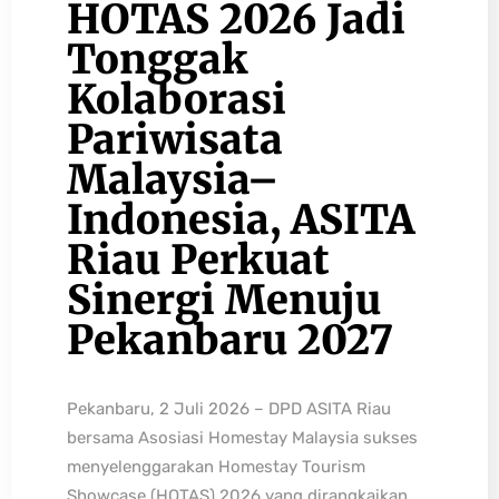
HOTAS 2026 Jadi
Tonggak
Kolaborasi
Pariwisata
Malaysia–
Indonesia, ASITA
Riau Perkuat
Sinergi Menuju
Pekanbaru 2027
Pekanbaru, 2 Juli 2026 – DPD ASITA Riau
bersama Asosiasi Homestay Malaysia sukses
menyelenggarakan Homestay Tourism
Showcase (HOTAS) 2026 yang dirangkaikan