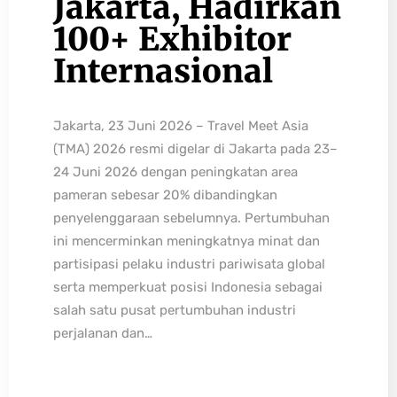
Jakarta, Hadirkan
100+ Exhibitor
Internasional
Jakarta, 23 Juni 2026 – Travel Meet Asia
(TMA) 2026 resmi digelar di Jakarta pada 23–
24 Juni 2026 dengan peningkatan area
pameran sebesar 20% dibandingkan
penyelenggaraan sebelumnya. Pertumbuhan
ini mencerminkan meningkatnya minat dan
partisipasi pelaku industri pariwisata global
serta memperkuat posisi Indonesia sebagai
salah satu pusat pertumbuhan industri
perjalanan dan…