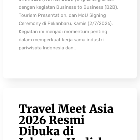
dengan kegiatan Business to Business (B2B),
Tourism Presentation, dan MoU Signing
Ceremony di Pekanbaru, Kamis (2/7/2026).
Kegiatan ini menjadi momentum penting
dalam memperkuat kerja sama industri
pariwisata Indonesia dan…
Travel Meet Asia
2026 Resmi
Dibuka di