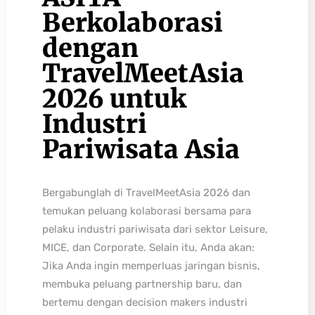
Berkolaborasi
dengan
TravelMeetAsia
2026 untuk
Industri
Pariwisata Asia
Bergabunglah di TravelMeetAsia 2026 dan
temukan peluang kolaborasi bersama para
pelaku industri pariwisata dari sektor Leisure,
MICE, dan Corporate. Selain itu, Anda akan:
Jika Anda ingin memperluas jaringan bisnis,
membuka peluang partnership baru, dan
bertemu dengan decision makers industri