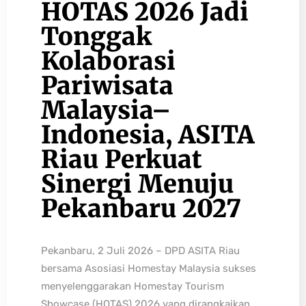
HOTAS 2026 Jadi
Tonggak
Kolaborasi
Pariwisata
Malaysia–
Indonesia, ASITA
Riau Perkuat
Sinergi Menuju
Pekanbaru 2027
Pekanbaru, 2 Juli 2026 – DPD ASITA Riau
bersama Asosiasi Homestay Malaysia sukses
menyelenggarakan Homestay Tourism
Showcase (HOTAS) 2026 yang dirangkaikan