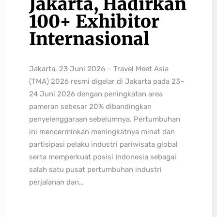
Jakarta, Hadirkan
100+ Exhibitor
Internasional
Jakarta, 23 Juni 2026 – Travel Meet Asia
(TMA) 2026 resmi digelar di Jakarta pada 23–
24 Juni 2026 dengan peningkatan area
pameran sebesar 20% dibandingkan
penyelenggaraan sebelumnya. Pertumbuhan
ini mencerminkan meningkatnya minat dan
partisipasi pelaku industri pariwisata global
serta memperkuat posisi Indonesia sebagai
salah satu pusat pertumbuhan industri
perjalanan dan…