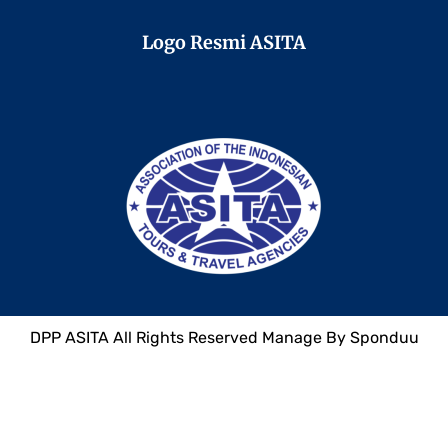
Logo Resmi ASITA
DPP
ASITA
All Rights Reserved Manage By
Sponduu