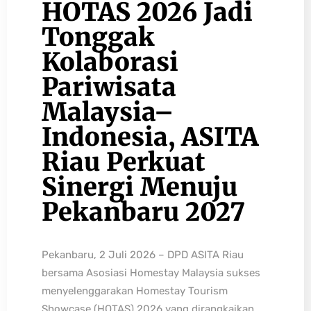
HOTAS 2026 Jadi
Tonggak
Kolaborasi
Pariwisata
Malaysia–
Indonesia, ASITA
Riau Perkuat
Sinergi Menuju
Pekanbaru 2027
Pekanbaru, 2 Juli 2026 – DPD ASITA Riau
bersama Asosiasi Homestay Malaysia sukses
menyelenggarakan Homestay Tourism
Showcase (HOTAS) 2026 yang dirangkaikan