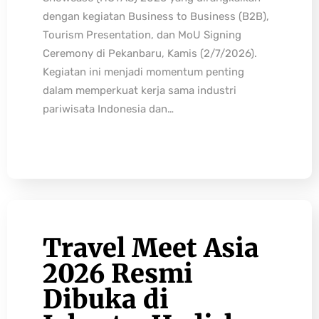
dengan kegiatan Business to Business (B2B),
Tourism Presentation, dan MoU Signing
Ceremony di Pekanbaru, Kamis (2/7/2026).
Kegiatan ini menjadi momentum penting
dalam memperkuat kerja sama industri
pariwisata Indonesia dan…
Travel Meet Asia
2026 Resmi
Dibuka di