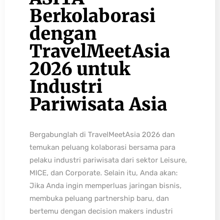
Berkolaborasi
dengan
TravelMeetAsia
2026 untuk
Industri
Pariwisata Asia
Bergabunglah di TravelMeetAsia 2026 dan
temukan peluang kolaborasi bersama para
pelaku industri pariwisata dari sektor Leisure,
MICE, dan Corporate. Selain itu, Anda akan:
Jika Anda ingin memperluas jaringan bisnis,
membuka peluang partnership baru, dan
bertemu dengan decision makers industri