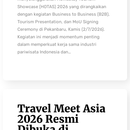
Showcase (HOTAS) 2026 yang dirangkaikan
dengan kegiatan Business to Business (B2B),
Tourism Presentation, dan MoU Signing
Ceremony di Pekanbaru, Kamis (2/7/2026).
Kegiatan ini menjadi momentum penting
dalam memperkuat kerja sama industri
pariwisata Indonesia dan…
Travel Meet Asia
2026 Resmi
Dibuka di