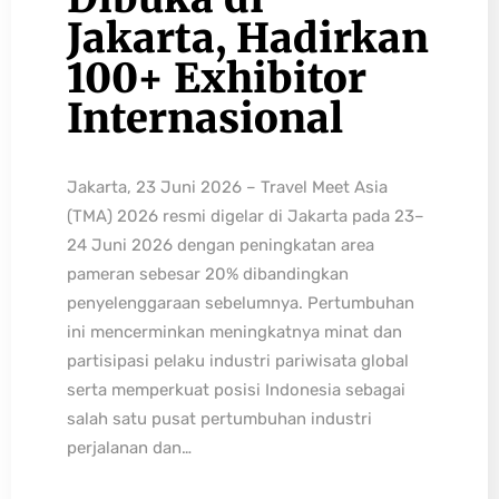
Jakarta, Hadirkan
100+ Exhibitor
Internasional
Jakarta, 23 Juni 2026 – Travel Meet Asia
(TMA) 2026 resmi digelar di Jakarta pada 23–
24 Juni 2026 dengan peningkatan area
pameran sebesar 20% dibandingkan
penyelenggaraan sebelumnya. Pertumbuhan
ini mencerminkan meningkatnya minat dan
partisipasi pelaku industri pariwisata global
serta memperkuat posisi Indonesia sebagai
salah satu pusat pertumbuhan industri
perjalanan dan…