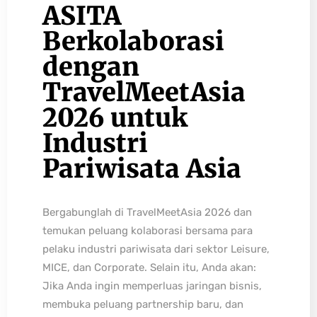
ASITA
Berkolaborasi
dengan
TravelMeetAsia
2026 untuk
Industri
Pariwisata Asia
Bergabunglah di TravelMeetAsia 2026 dan
temukan peluang kolaborasi bersama para
pelaku industri pariwisata dari sektor Leisure,
MICE, dan Corporate. Selain itu, Anda akan:
Jika Anda ingin memperluas jaringan bisnis,
membuka peluang partnership baru, dan