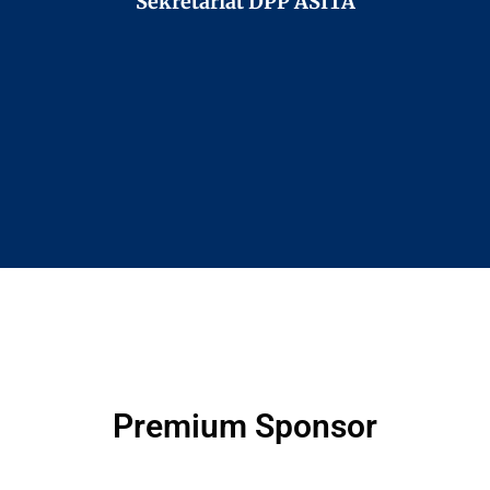
Sekretariat DPP ASITA
Premium Sponsor