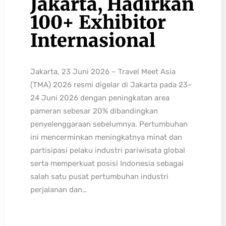
Jakarta, Hadirkan
100+ Exhibitor
Internasional
Jakarta, 23 Juni 2026 – Travel Meet Asia
(TMA) 2026 resmi digelar di Jakarta pada 23–
24 Juni 2026 dengan peningkatan area
pameran sebesar 20% dibandingkan
penyelenggaraan sebelumnya. Pertumbuhan
ini mencerminkan meningkatnya minat dan
partisipasi pelaku industri pariwisata global
serta memperkuat posisi Indonesia sebagai
salah satu pusat pertumbuhan industri
perjalanan dan…