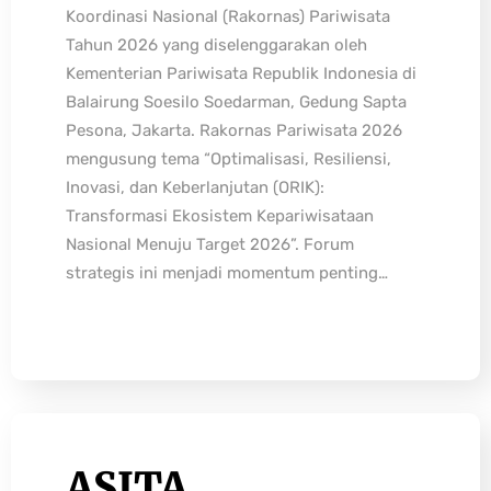
Koordinasi Nasional (Rakornas) Pariwisata
Tahun 2026 yang diselenggarakan oleh
Kementerian Pariwisata Republik Indonesia di
Balairung Soesilo Soedarman, Gedung Sapta
Pesona, Jakarta. Rakornas Pariwisata 2026
mengusung tema “Optimalisasi, Resiliensi,
Inovasi, dan Keberlanjutan (ORIK):
Transformasi Ekosistem Kepariwisataan
Nasional Menuju Target 2026”. Forum
strategis ini menjadi momentum penting…
ASITA