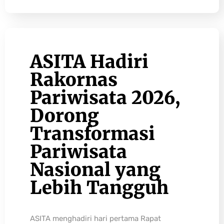
ASITA Hadiri
Rakornas
Pariwisata 2026,
Dorong
Transformasi
Pariwisata
Nasional yang
Lebih Tangguh
ASITA menghadiri hari pertama Rapat