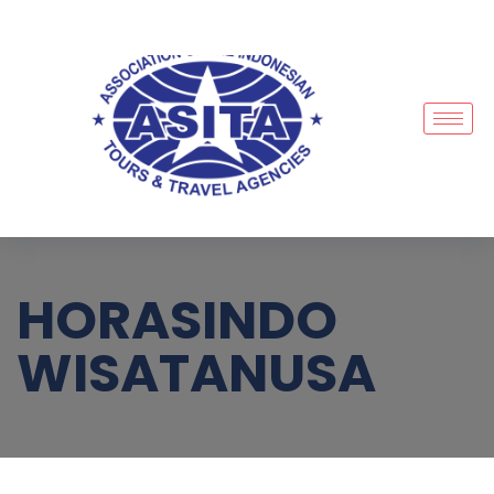
HORASINDO
WISATANUSA