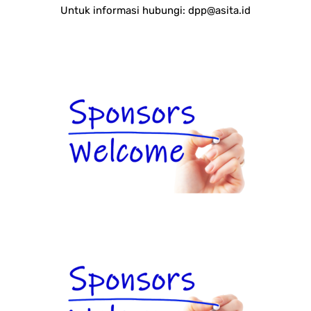
Untuk informasi hubungi:
dpp@asita.id