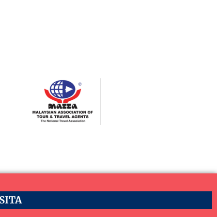
ASITA