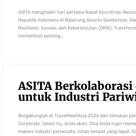
ASITA menghadiri hari pertama Rapat Koordinasi Nasio
Republik Indonesia di Balairung Soesilo Soedarman, G
Resiliensi, Inovasi, dan Keberlanjutan (ORIK): Transfo
momentum penting…
ASITA Berkolaborasi
untuk Industri Pariw
Bergabunglah di TravelMeetAsia 2026 dan temukan pelua
Corporate. Selain itu, Anda akan: Jika Anda ingin mem
makers industri pariwisata, inilah tempat yang tepat. 