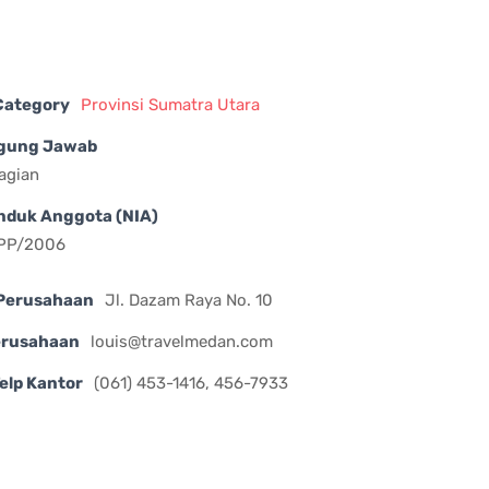
 Category
Provinsi Sumatra Utara
gung Jawab
iagian
nduk Anggota (NIA)
DPP/2006
Perusahaan
Jl. Dazam Raya No. 10
erusahaan
louis@travelmedan.com
elp Kantor
(061) 453-1416, 456-7933