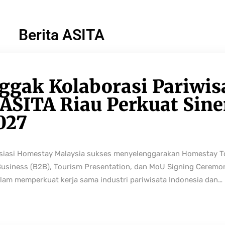
Berita ASITA
ggak Kolaborasi Pariwis
ASITA Riau Perkuat Sine
027
osiasi Homestay Malaysia sukses menyelenggarakan Homestay 
Business (B2B), Tourism Presentation, dan MoU Signing Ceremo
lam memperkuat kerja sama industri pariwisata Indonesia dan…