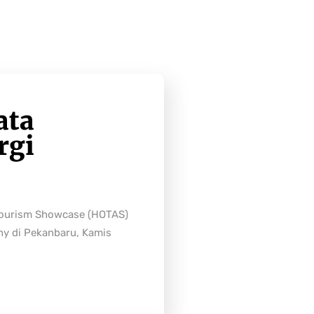
ata
rgi
Tourism Showcase (HOTAS)
ny di Pekanbaru, Kamis