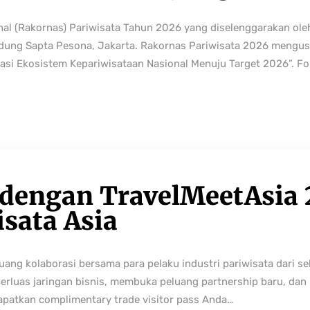
nal (Rakornas) Pariwisata Tahun 2026 yang diselenggarakan ole
edung Sapta Pesona, Jakarta. Rakornas Pariwisata 2026 mengus
rmasi Ekosistem Kepariwisataan Nasional Menuju Target 2026”. Fo
 dengan TravelMeetAsia 
isata Asia
ng kolaborasi bersama para pelaku industri pariwisata dari sek
perluas jaringan bisnis, membuka peluang partnership baru, da
Dapatkan complimentary trade visitor pass Anda…