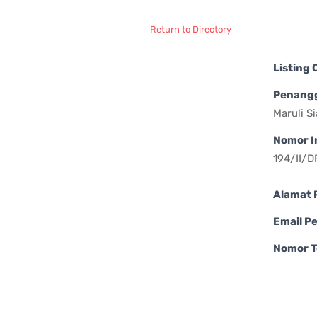
Return to Directory
Listing
Penang
Maruli S
Nomor I
194/II/
Alamat 
Email P
Nomor T