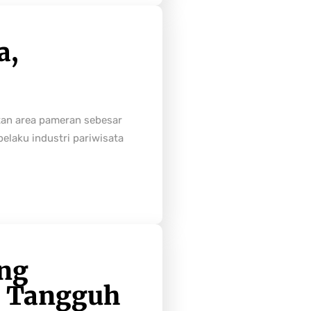
a,
tan area pameran sebesar
laku industri pariwisata
ong
h Tangguh