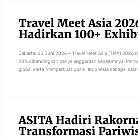
Travel Meet Asia 202
Hadirkan 100+ Exhibi
Jakarta, 23 Juni 2026 – Travel Meet Asia (TMA) 2026 
20% dibandingkan penyelenggaraan sebelumnya. Pertum
global serta memperkuat posisi Indonesia sebagai sala
ASITA Hadiri Rakorn
Transformasi Pariwi