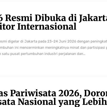
6 Resmi Dibuka di Jakart
tor Internasional
resmi digelar di Jakarta pada 23–24 Juni 2026 dengan peningka
buhan ini mencerminkan meningkatnya minat dan partisipasi pe
h satu pusat pertumbuhan industri perjalanan dan…
as Pariwisata 2026, Dor
sata Nasional yang Lebi