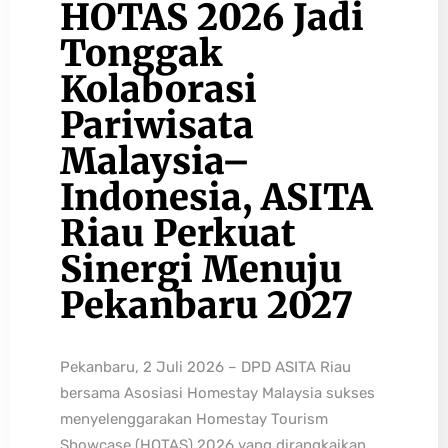
HOTAS 2026 Jadi
Tonggak
Kolaborasi
Pariwisata
Malaysia–
Indonesia, ASITA
Riau Perkuat
Sinergi Menuju
Pekanbaru 2027
Pekanbaru, 2 Juli 2026 – DPD ASITA Riau
bersama Asosiasi Homestay Malaysia sukses
menyelenggarakan Homestay Tourism
Showcase (HOTAS) 2026 yang dirangkaikan