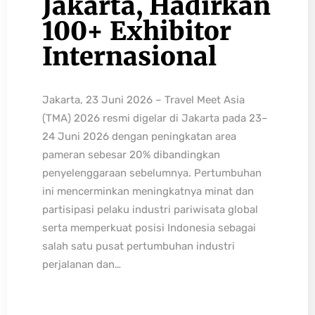
Jakarta, Hadirkan
100+ Exhibitor
Internasional
Jakarta, 23 Juni 2026 – Travel Meet Asia
(TMA) 2026 resmi digelar di Jakarta pada 23–
24 Juni 2026 dengan peningkatan area
pameran sebesar 20% dibandingkan
penyelenggaraan sebelumnya. Pertumbuhan
ini mencerminkan meningkatnya minat dan
partisipasi pelaku industri pariwisata global
serta memperkuat posisi Indonesia sebagai
salah satu pusat pertumbuhan industri
perjalanan dan…