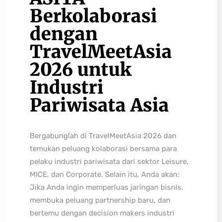
Berkolaborasi
dengan
TravelMeetAsia
2026 untuk
Industri
Pariwisata Asia
Bergabunglah di TravelMeetAsia 2026 dan
temukan peluang kolaborasi bersama para
pelaku industri pariwisata dari sektor Leisure,
MICE, dan Corporate. Selain itu, Anda akan:
Jika Anda ingin memperluas jaringan bisnis,
membuka peluang partnership baru, dan
bertemu dengan decision makers industri