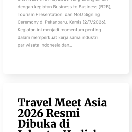
dengan kegiatan Business to Business (B2B),
Tourism Presentation, dan MoU Signing
Ceremony di Pekanbaru, Kamis (2/7/2026).
Kegiatan ini menjadi momentum penting
dalam memperkuat kerja sama industri
pariwisata Indonesia dan…
Travel Meet Asia
2026 Resmi
Dibuka di