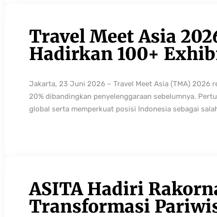
Travel Meet Asia 202
Hadirkan 100+ Exhibi
Jakarta, 23 Juni 2026 – Travel Meet Asia (TMA) 2026 
20% dibandingkan penyelenggaraan sebelumnya. Pertum
global serta memperkuat posisi Indonesia sebagai sala
ASITA Hadiri Rakorn
Transformasi Pariwi