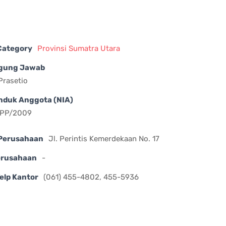
 Category
Provinsi Sumatra Utara
gung Jawab
Prasetio
nduk Anggota (NIA)
DPP/2009
Perusahaan
Jl. Perintis Kemerdekaan No. 17
erusahaan
-
elp Kantor
(061) 455-4802, 455-5936