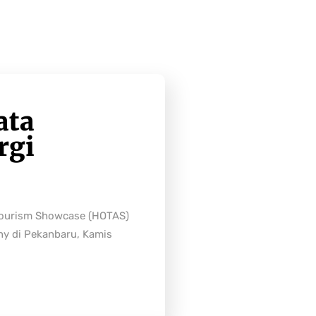
ata
rgi
Tourism Showcase (HOTAS)
ny di Pekanbaru, Kamis