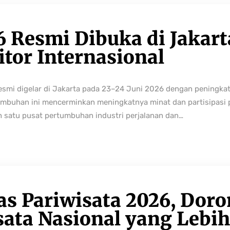
6 Resmi Dibuka di Jakart
tor Internasional
resmi digelar di Jakarta pada 23–24 Juni 2026 dengan peningka
buhan ini mencerminkan meningkatnya minat dan partisipasi pe
h satu pusat pertumbuhan industri perjalanan dan…
as Pariwisata 2026, Dor
sata Nasional yang Lebi