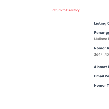
Return to Directory
Listing
Penang
Muliana 
Nomor I
364/II/
Alamat 
Email P
Nomor T