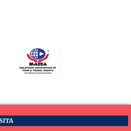
ASITA