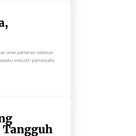
a,
tan area pameran sebesar
laku industri pariwisata
ong
h Tangguh