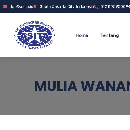
dpp@asita.id
South Jakarta City, Indonesia
(021) 7590009
Home
Tentang
MULIA WANAN