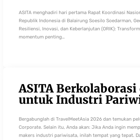
ASITA menghadiri hari pertama Rapat Koordinasi Nasio
Republik Indonesia di Balairung Soesilo Soedarman, G
Resiliensi, Inovasi, dan Keberlanjutan (ORIK): Transfo
momentum penting…
ASITA Berkolaborasi
untuk Industri Pariw
Bergabunglah di TravelMeetAsia 2026 dan temukan pelua
Corporate. Selain itu, Anda akan: Jika Anda ingin mem
makers industri pariwisata, inilah tempat yang tepat. 