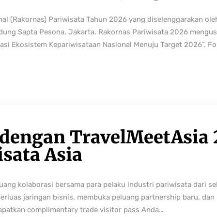
nal (Rakornas) Pariwisata Tahun 2026 yang diselenggarakan ole
edung Sapta Pesona, Jakarta. Rakornas Pariwisata 2026 mengus
rmasi Ekosistem Kepariwisataan Nasional Menuju Target 2026”. Fo
 dengan TravelMeetAsia 
isata Asia
ng kolaborasi bersama para pelaku industri pariwisata dari sek
perluas jaringan bisnis, membuka peluang partnership baru, da
Dapatkan complimentary trade visitor pass Anda…