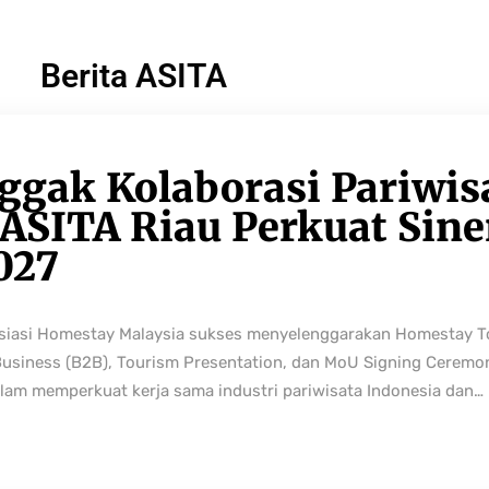
Berita ASITA
ggak Kolaborasi Pariwis
ASITA Riau Perkuat Sine
027
osiasi Homestay Malaysia sukses menyelenggarakan Homestay 
Business (B2B), Tourism Presentation, dan MoU Signing Ceremo
lam memperkuat kerja sama industri pariwisata Indonesia dan…