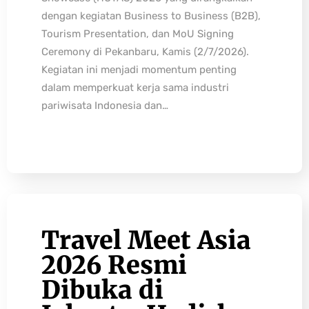
dengan kegiatan Business to Business (B2B),
Tourism Presentation, dan MoU Signing
Ceremony di Pekanbaru, Kamis (2/7/2026).
Kegiatan ini menjadi momentum penting
dalam memperkuat kerja sama industri
pariwisata Indonesia dan…
Travel Meet Asia
2026 Resmi
Dibuka di