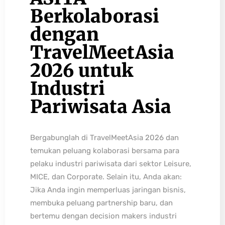
Berkolaborasi
dengan
TravelMeetAsia
2026 untuk
Industri
Pariwisata Asia
Bergabunglah di TravelMeetAsia 2026 dan
temukan peluang kolaborasi bersama para
pelaku industri pariwisata dari sektor Leisure,
MICE, dan Corporate. Selain itu, Anda akan:
Jika Anda ingin memperluas jaringan bisnis,
membuka peluang partnership baru, dan
bertemu dengan decision makers industri