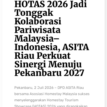
HOTAS 2026 Jadi
Tonggak
Kolaborasi
Pariwisata
Malaysia–
Indonesia, ASITA
Riau Perkuat
Sinergi Menuju
Pekanbaru 2027
Pekanbaru, 2 Juli 2026 – DPD ASITA Riau
bersama Asosiasi Homestay Malaysia sukses
menyelenggarakan Homestay Tourism
Showcase (HOTAS) 2026 yang dirangkaikan