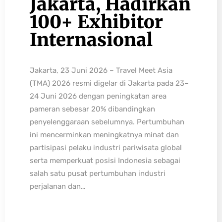
Jakarta, Hadirkan
100+ Exhibitor
Internasional
Jakarta, 23 Juni 2026 – Travel Meet Asia
(TMA) 2026 resmi digelar di Jakarta pada 23–
24 Juni 2026 dengan peningkatan area
pameran sebesar 20% dibandingkan
penyelenggaraan sebelumnya. Pertumbuhan
ini mencerminkan meningkatnya minat dan
partisipasi pelaku industri pariwisata global
serta memperkuat posisi Indonesia sebagai
salah satu pusat pertumbuhan industri
perjalanan dan…