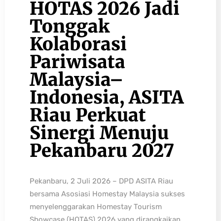
HOTAS 2026 Jadi
Tonggak
Kolaborasi
Pariwisata
Malaysia–
Indonesia, ASITA
Riau Perkuat
Sinergi Menuju
Pekanbaru 2027
Pekanbaru, 2 Juli 2026 – DPD ASITA Riau
bersama Asosiasi Homestay Malaysia sukses
menyelenggarakan Homestay Tourism
Showcase (HOTAS) 2026 yang dirangkaikan