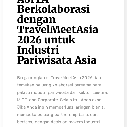
Berkolaborasi
dengan
TravelMeetAsia
2026 untuk
Industri
Pariwisata Asia
Bergabunglah di TravelMeetAsia 2026 dan
temukan peluang kolaborasi bersama para
pelaku industri pariwisata dari sektor Leisure,
MICE, dan Corporate. Selain itu, Anda akan:
Jika Anda ingin memperluas jaringan bisnis,
membuka peluang partnership baru, dan
bertemu dengan decision makers industri