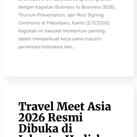
dengan kegiatan Business to Business (B2B),
Tourism Presentation, dan MoU Signing
Ceremony di Pekanbaru, Kamis (2/7/2026).
Kegiatan ini menjadi momentum penting
dalam memperkuat kerja sama industri
pariwisata Indonesia dan…
Travel Meet Asia
2026 Resmi
Dibuka di