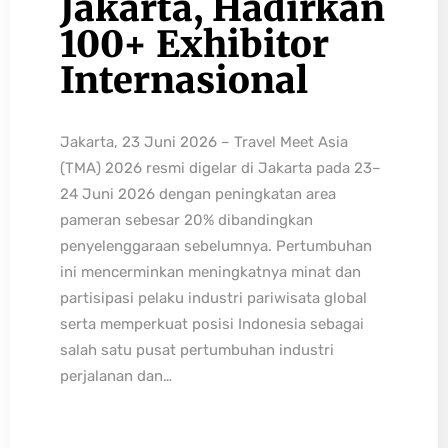
Jakarta, Hadirkan
100+ Exhibitor
Internasional
Jakarta, 23 Juni 2026 – Travel Meet Asia
(TMA) 2026 resmi digelar di Jakarta pada 23–
24 Juni 2026 dengan peningkatan area
pameran sebesar 20% dibandingkan
penyelenggaraan sebelumnya. Pertumbuhan
ini mencerminkan meningkatnya minat dan
partisipasi pelaku industri pariwisata global
serta memperkuat posisi Indonesia sebagai
salah satu pusat pertumbuhan industri
perjalanan dan…