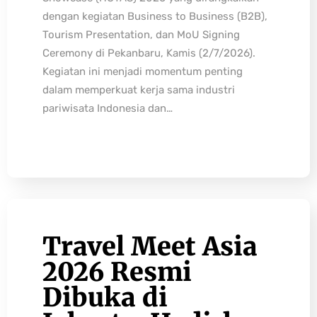
dengan kegiatan Business to Business (B2B),
Tourism Presentation, dan MoU Signing
Ceremony di Pekanbaru, Kamis (2/7/2026).
Kegiatan ini menjadi momentum penting
dalam memperkuat kerja sama industri
pariwisata Indonesia dan…
Travel Meet Asia
2026 Resmi
Dibuka di