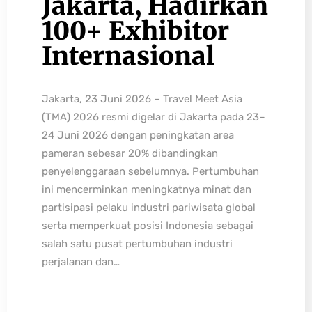
Jakarta, Hadirkan
100+ Exhibitor
Internasional
Jakarta, 23 Juni 2026 – Travel Meet Asia
(TMA) 2026 resmi digelar di Jakarta pada 23–
24 Juni 2026 dengan peningkatan area
pameran sebesar 20% dibandingkan
penyelenggaraan sebelumnya. Pertumbuhan
ini mencerminkan meningkatnya minat dan
partisipasi pelaku industri pariwisata global
serta memperkuat posisi Indonesia sebagai
salah satu pusat pertumbuhan industri
perjalanan dan…