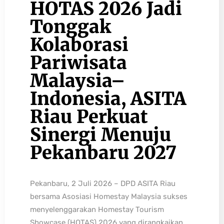
HOTAS 2026 Jadi
Tonggak
Kolaborasi
Pariwisata
Malaysia–
Indonesia, ASITA
Riau Perkuat
Sinergi Menuju
Pekanbaru 2027
Pekanbaru, 2 Juli 2026 – DPD ASITA Riau
bersama Asosiasi Homestay Malaysia sukses
menyelenggarakan Homestay Tourism
Showcase (HOTAS) 2026 yang dirangkaikan