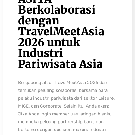
Berkolaborasi
dengan
TravelMeetAsia
2026 untuk
Industri
Pariwisata Asia
Bergabunglah di TravelMeetAsia 2026 dan
temukan peluang kolaborasi bersama para
pelaku industri pariwisata dari sektor Leisure,
MICE, dan Corporate. Selain itu, Anda akan:
Jika Anda ingin memperluas jaringan bisnis,
membuka peluang partnership baru, dan
bertemu dengan decision makers industri