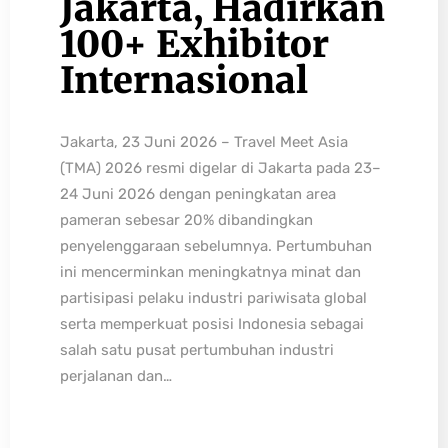
Jakarta, Hadirkan
100+ Exhibitor
Internasional
Jakarta, 23 Juni 2026 – Travel Meet Asia
(TMA) 2026 resmi digelar di Jakarta pada 23–
24 Juni 2026 dengan peningkatan area
pameran sebesar 20% dibandingkan
penyelenggaraan sebelumnya. Pertumbuhan
ini mencerminkan meningkatnya minat dan
partisipasi pelaku industri pariwisata global
serta memperkuat posisi Indonesia sebagai
salah satu pusat pertumbuhan industri
perjalanan dan…