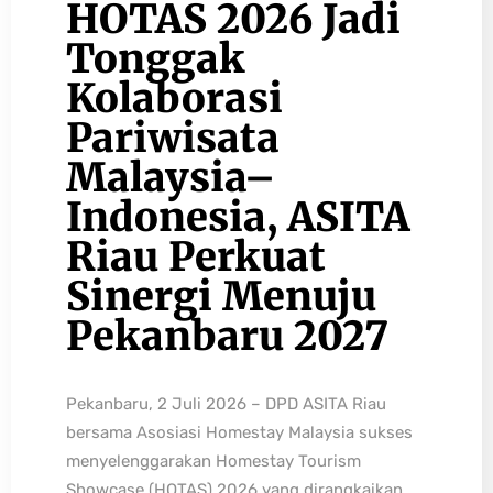
HOTAS 2026 Jadi
Tonggak
Kolaborasi
Pariwisata
Malaysia–
Indonesia, ASITA
Riau Perkuat
Sinergi Menuju
Pekanbaru 2027
Pekanbaru, 2 Juli 2026 – DPD ASITA Riau
bersama Asosiasi Homestay Malaysia sukses
menyelenggarakan Homestay Tourism
Showcase (HOTAS) 2026 yang dirangkaikan