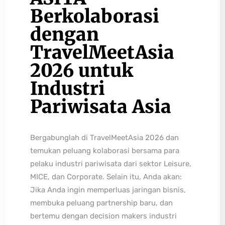
Berkolaborasi
dengan
TravelMeetAsia
2026 untuk
Industri
Pariwisata Asia
Bergabunglah di TravelMeetAsia 2026 dan
temukan peluang kolaborasi bersama para
pelaku industri pariwisata dari sektor Leisure,
MICE, dan Corporate. Selain itu, Anda akan:
Jika Anda ingin memperluas jaringan bisnis,
membuka peluang partnership baru, dan
bertemu dengan decision makers industri