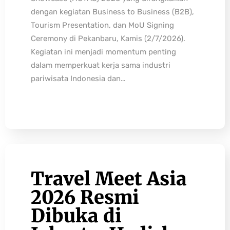
dengan kegiatan Business to Business (B2B),
Tourism Presentation, dan MoU Signing
Ceremony di Pekanbaru, Kamis (2/7/2026).
Kegiatan ini menjadi momentum penting
dalam memperkuat kerja sama industri
pariwisata Indonesia dan…
Travel Meet Asia
2026 Resmi
Dibuka di