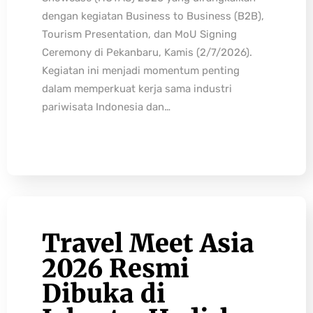
dengan kegiatan Business to Business (B2B),
Tourism Presentation, dan MoU Signing
Ceremony di Pekanbaru, Kamis (2/7/2026).
Kegiatan ini menjadi momentum penting
dalam memperkuat kerja sama industri
pariwisata Indonesia dan…
Travel Meet Asia
2026 Resmi
Dibuka di