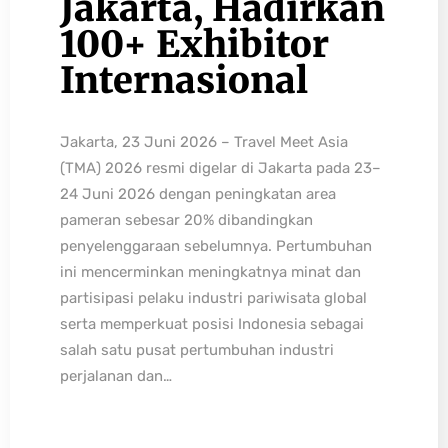
Jakarta, Hadirkan
100+ Exhibitor
Internasional
Jakarta, 23 Juni 2026 – Travel Meet Asia
(TMA) 2026 resmi digelar di Jakarta pada 23–
24 Juni 2026 dengan peningkatan area
pameran sebesar 20% dibandingkan
penyelenggaraan sebelumnya. Pertumbuhan
ini mencerminkan meningkatnya minat dan
partisipasi pelaku industri pariwisata global
serta memperkuat posisi Indonesia sebagai
salah satu pusat pertumbuhan industri
perjalanan dan…