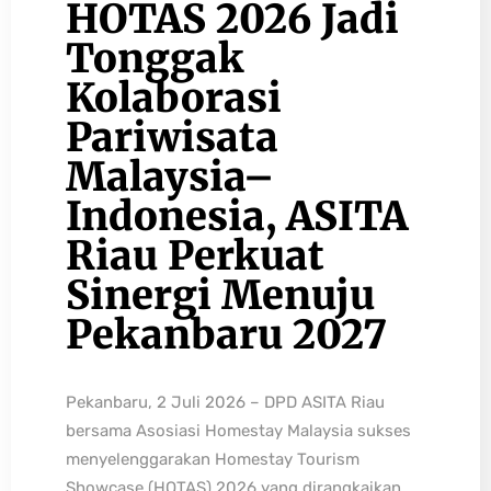
HOTAS 2026 Jadi
Tonggak
Kolaborasi
Pariwisata
Malaysia–
Indonesia, ASITA
Riau Perkuat
Sinergi Menuju
Pekanbaru 2027
Pekanbaru, 2 Juli 2026 – DPD ASITA Riau
bersama Asosiasi Homestay Malaysia sukses
menyelenggarakan Homestay Tourism
Showcase (HOTAS) 2026 yang dirangkaikan