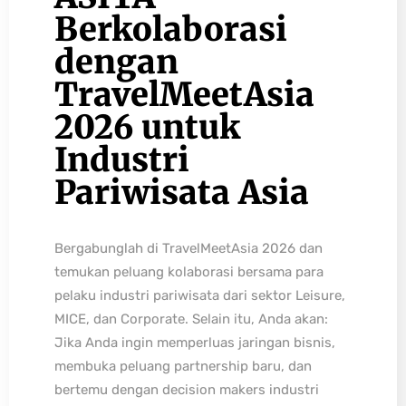
Berkolaborasi
dengan
TravelMeetAsia
2026 untuk
Industri
Pariwisata Asia
Bergabunglah di TravelMeetAsia 2026 dan
temukan peluang kolaborasi bersama para
pelaku industri pariwisata dari sektor Leisure,
MICE, dan Corporate. Selain itu, Anda akan:
Jika Anda ingin memperluas jaringan bisnis,
membuka peluang partnership baru, dan
bertemu dengan decision makers industri