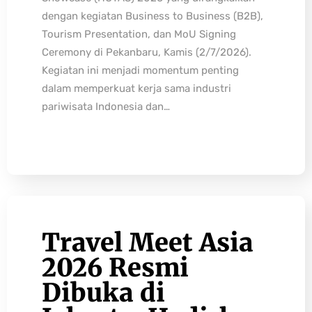
dengan kegiatan Business to Business (B2B),
Tourism Presentation, dan MoU Signing
Ceremony di Pekanbaru, Kamis (2/7/2026).
Kegiatan ini menjadi momentum penting
dalam memperkuat kerja sama industri
pariwisata Indonesia dan…
Travel Meet Asia
2026 Resmi
Dibuka di