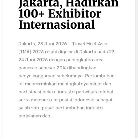
Jakarta, Hadirkan
100+ Exhibitor
Internasional
Jakarta, 23 Juni 2026 – Travel Meet Asia
(TMA) 2026 resmi digelar di Jakarta pada 23–
24 Juni 2026 dengan peningkatan area
pameran sebesar 20% dibandingkan
penyelenggaraan sebelumnya. Pertumbuhan
ini mencerminkan meningkatnya minat dan
partisipasi pelaku industri pariwisata global
serta memperkuat posisi Indonesia sebagai
salah satu pusat pertumbuhan industri
perjalanan dan…