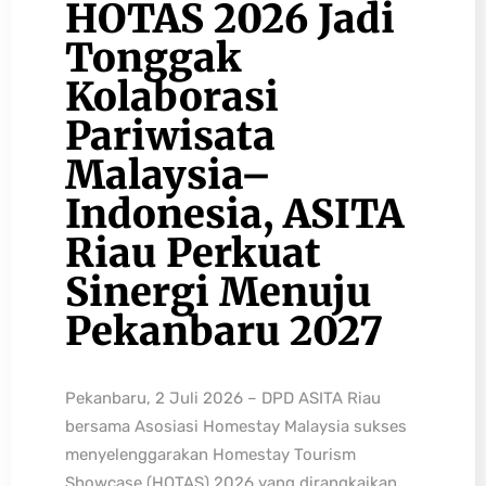
HOTAS 2026 Jadi
Tonggak
Kolaborasi
Pariwisata
Malaysia–
Indonesia, ASITA
Riau Perkuat
Sinergi Menuju
Pekanbaru 2027
Pekanbaru, 2 Juli 2026 – DPD ASITA Riau
bersama Asosiasi Homestay Malaysia sukses
menyelenggarakan Homestay Tourism
Showcase (HOTAS) 2026 yang dirangkaikan