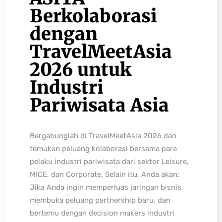
Berkolaborasi
dengan
TravelMeetAsia
2026 untuk
Industri
Pariwisata Asia
Bergabunglah di TravelMeetAsia 2026 dan
temukan peluang kolaborasi bersama para
pelaku industri pariwisata dari sektor Leisure,
MICE, dan Corporate. Selain itu, Anda akan:
Jika Anda ingin memperluas jaringan bisnis,
membuka peluang partnership baru, dan
bertemu dengan decision makers industri