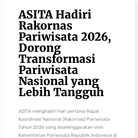
ASITA Hadiri
Rakornas
Pariwisata 2026,
Dorong
Transformasi
Pariwisata
Nasional yang
Lebih Tangguh
ASITA menghadiri hari pertama Rapat
Koordinasi Nasional (Rakornas) Pariwisata
Tahun 2026 yang diselenggarakan oleh
Kementerian Pariwisata Republik Indonesia di