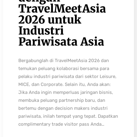
TravelMeetAsia
2026 untuk
Industri
Pariwisata Asia
Bergabunglah di TravelMeetAsia 2026 dan
temukan peluang kolaborasi bersama para
pelaku industri pariwisata dari sektor Leisure,
MICE, dan Corporate. Selain itu, Anda akan:
Jika Anda ingin memperluas jaringan bisnis,
membuka peluang partnership baru, dan
bertemu dengan decision makers industri
pariwisata, inilah tempat yang tepat. Dapatkan
complimentary trade visitor pass Anda…