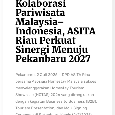
Kolaborasi
Pariwisata
Malaysia–
Indonesia, ASITA
Riau Perkuat
Sinergi Menuju
Pekanbaru 2027
Pekanbaru, 2 Juli 2026 – DPD ASITA Riau
bersama Asosiasi Homestay Malaysia sukses
menyelenggarakan Homestay Tourism
Showcase (HOTAS) 2026 yang dirangkaikan
dengan kegiatan Business to Business (B2B),
Tourism Presentation, dan MoU Signing
Ceremony di Pekanbaru, Kamis (2/7/2026).