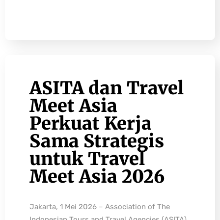
ASITA dan Travel
Meet Asia
Perkuat Kerja
Sama Strategis
untuk Travel
Meet Asia 2026
Jakarta, 1 Mei 2026 – Association of The
Indonesian Tours and Travel Agencies (ASITA)