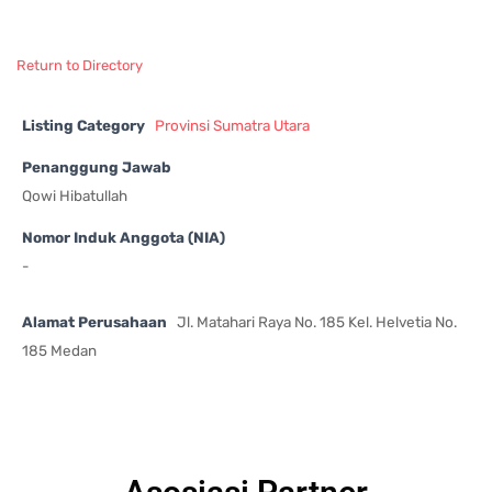
Return to Directory
Listing Category
Provinsi Sumatra Utara
Penanggung Jawab
Qowi Hibatullah
Nomor Induk Anggota (NIA)
-
Alamat Perusahaan
Jl. Matahari Raya No. 185 Kel. Helvetia No.
185 Medan