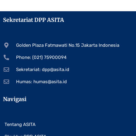
Sekretariat DPP ASITA
Golden Plaza Fatmawati No.15 Jakarta Indonesia
Phone: (021) 75900094
Sekretariat:
dpp@asita.id
Humas:
humas@asita.id
Navigasi
Tentang ASITA