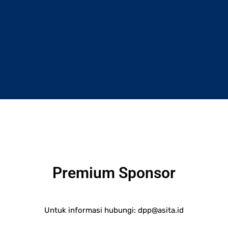
Premium Sponsor
Untuk informasi hubungi:
dpp@asita.id