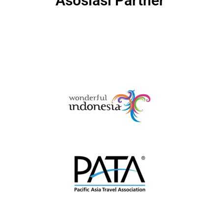
Asosiasi Partner