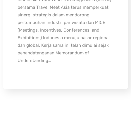
bersama Travel Meet Asia terus memperkuat
sinergi strategis dalam mendorong
pertumbuhan industri pariwisata dan MICE
(Meetings, Incentives, Conferences, and
Exhibitions) Indonesia menuju pasar regional
dan global. Kerja sama ini telah dimulai sejak
penandatanganan Memorandum of
Understanding…