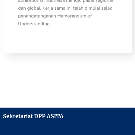
Exhibitions) Indonesia menuju pasar regional
dan global. Kerja sama ini telah dimulai sejak
penandatanganan Memorandum of
Understanding…
Sekretariat DPP ASITA