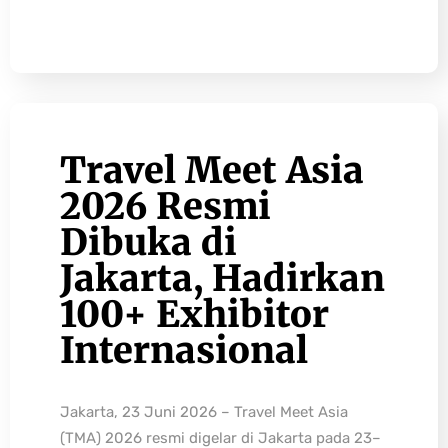
Travel Meet Asia
2026 Resmi
Dibuka di
Jakarta, Hadirkan
100+ Exhibitor
Internasional
Jakarta, 23 Juni 2026 – Travel Meet Asia
(TMA) 2026 resmi digelar di Jakarta pada 23–