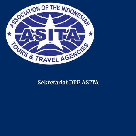
Sekretariat DPP ASITA