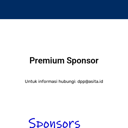
Premium Sponsor
Untuk informasi hubungi:
dpp@asita.id