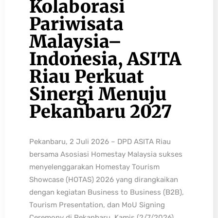
Kolaborasi
Pariwisata
Malaysia–
Indonesia, ASITA
Riau Perkuat
Sinergi Menuju
Pekanbaru 2027
Pekanbaru, 2 Juli 2026 – DPD ASITA Riau
bersama Asosiasi Homestay Malaysia sukses
menyelenggarakan Homestay Tourism
Showcase (HOTAS) 2026 yang dirangkaikan
dengan kegiatan Business to Business (B2B),
Tourism Presentation, dan MoU Signing
Ceremony di Pekanbaru, Kamis (2/7/2026).