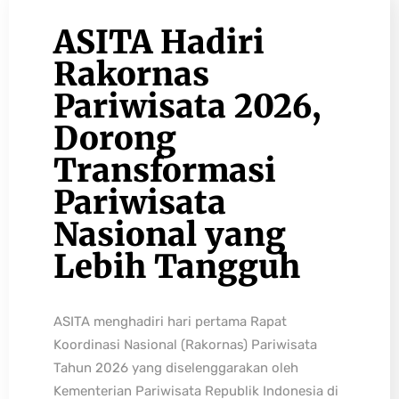
ASITA Hadiri
Rakornas
Pariwisata 2026,
Dorong
Transformasi
Pariwisata
Nasional yang
Lebih Tangguh
ASITA menghadiri hari pertama Rapat
Koordinasi Nasional (Rakornas) Pariwisata
Tahun 2026 yang diselenggarakan oleh
Kementerian Pariwisata Republik Indonesia di