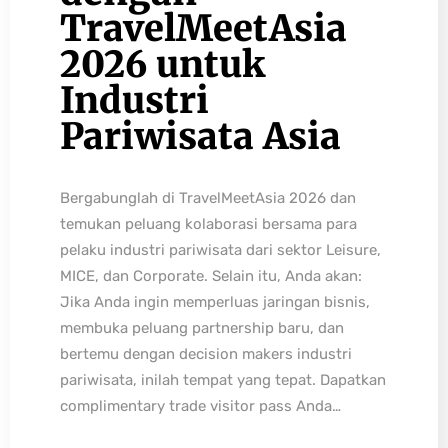
TravelMeetAsia
2026 untuk
Industri
Pariwisata Asia
Bergabunglah di TravelMeetAsia 2026 dan
temukan peluang kolaborasi bersama para
pelaku industri pariwisata dari sektor Leisure,
MICE, dan Corporate. Selain itu, Anda akan:
Jika Anda ingin memperluas jaringan bisnis,
membuka peluang partnership baru, dan
bertemu dengan decision makers industri
pariwisata, inilah tempat yang tepat. Dapatkan
complimentary trade visitor pass Anda…