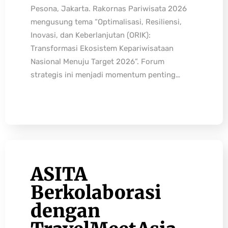
Pesona, Jakarta. Rakornas Pariwisata 2026
mengusung tema “Optimalisasi, Resiliensi,
Inovasi, dan Keberlanjutan (ORIK):
Transformasi Ekosistem Kepariwisataan
Nasional Menuju Target 2026”. Forum
strategis ini menjadi momentum penting…
ASITA
Berkolaborasi
dengan