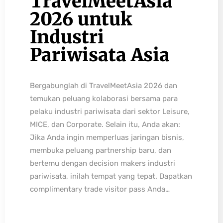
TravelMeetAsia
2026 untuk
Industri
Pariwisata Asia
Bergabunglah di TravelMeetAsia 2026 dan
temukan peluang kolaborasi bersama para
pelaku industri pariwisata dari sektor Leisure,
MICE, dan Corporate. Selain itu, Anda akan:
Jika Anda ingin memperluas jaringan bisnis,
membuka peluang partnership baru, dan
bertemu dengan decision makers industri
pariwisata, inilah tempat yang tepat. Dapatkan
complimentary trade visitor pass Anda…