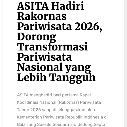
ASITA Hadiri
Rakornas
Pariwisata 2026,
Dorong
Transformasi
Pariwisata
Nasional yang
Lebih Tangguh
ASITA menghadiri hari pertama Rapat
Koordinasi Nasional (Rakornas) Pariwisata
Tahun 2026 yang diselenggarakan oleh
Kementerian Pariwisata Republik Indonesia di
Balairung Soesilo Soedarman, Gedung Sapta