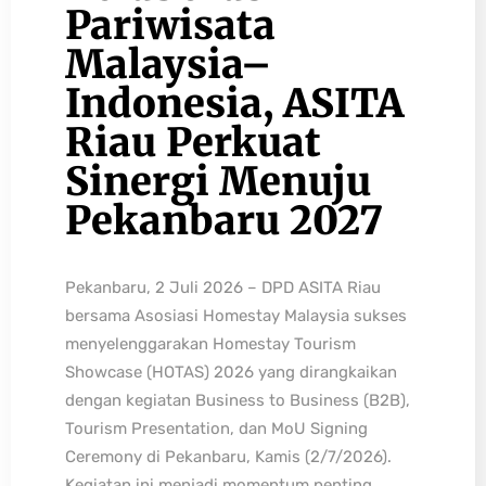
Pariwisata
Malaysia–
Indonesia, ASITA
Riau Perkuat
Sinergi Menuju
Pekanbaru 2027
Pekanbaru, 2 Juli 2026 – DPD ASITA Riau
bersama Asosiasi Homestay Malaysia sukses
menyelenggarakan Homestay Tourism
Showcase (HOTAS) 2026 yang dirangkaikan
dengan kegiatan Business to Business (B2B),
Tourism Presentation, dan MoU Signing
Ceremony di Pekanbaru, Kamis (2/7/2026).
Kegiatan ini menjadi momentum penting