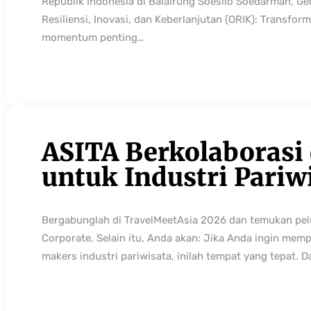
Republik Indonesia di Balairung Soesilo Soedarman, G
Resiliensi, Inovasi, dan Keberlanjutan (ORIK): Transfo
momentum penting…
ASITA Berkolaborasi
untuk Industri Pariw
Bergabunglah di TravelMeetAsia 2026 dan temukan pelua
Corporate. Selain itu, Anda akan: Jika Anda ingin mem
makers industri pariwisata, inilah tempat yang tepat. 