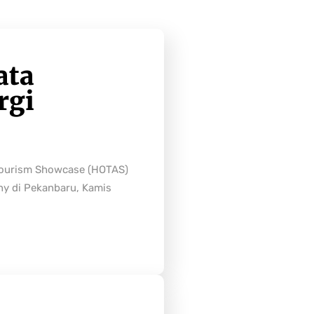
ata
rgi
Tourism Showcase (HOTAS)
ny di Pekanbaru, Kamis