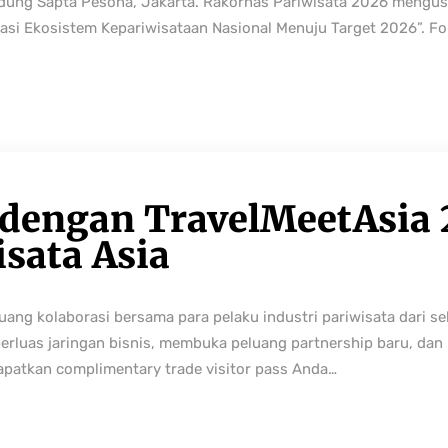
edung Sapta Pesona, Jakarta. Rakornas Pariwisata 2026 mengus
rmasi Ekosistem Kepariwisataan Nasional Menuju Target 2026”. Fo
 dengan TravelMeetAsia 
isata Asia
ng kolaborasi bersama para pelaku industri pariwisata dari sek
perluas jaringan bisnis, membuka peluang partnership baru, da
Dapatkan complimentary trade visitor pass Anda…