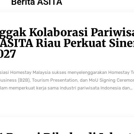
Berita ASITA
ggak Kolaborasi Pariwis
ASITA Riau Perkuat Sine
027
osiasi Homestay Malaysia sukses menyelenggarakan Homestay 
Business (B2B), Tourism Presentation, dan MoU Signing Ceremo
lam memperkuat kerja sama industri pariwisata Indonesia dan…