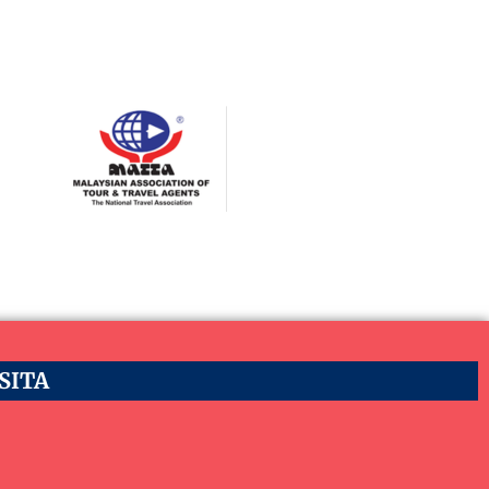
ASITA