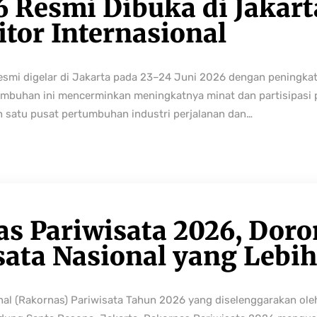
6 Resmi Dibuka di Jakart
tor Internasional
resmi digelar di Jakarta pada 23–24 Juni 2026 dengan peningka
buhan ini mencerminkan meningkatnya minat dan partisipasi pe
h satu pusat pertumbuhan industri perjalanan dan…
as Pariwisata 2026, Dor
sata Nasional yang Lebi
nal (Rakornas) Pariwisata Tahun 2026 yang diselenggarakan ole