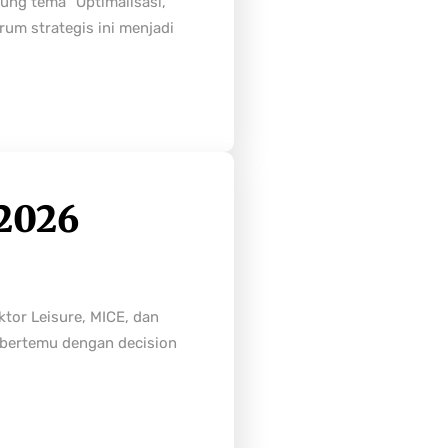
ung tema “Optimalisasi,
rum strategis ini menjadi
2026
tor Leisure, MICE, dan
n bertemu dengan decision