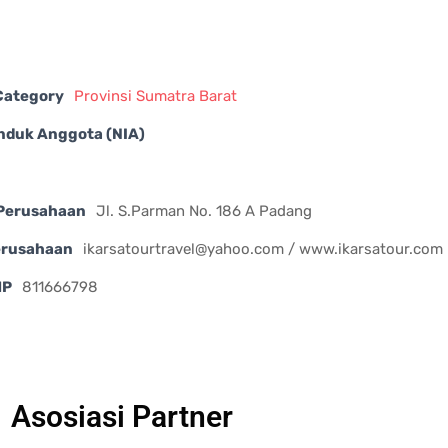
 Category
Provinsi Sumatra Barat
nduk Anggota (NIA)
Perusahaan
Jl. S.Parman No. 186 A Padang
erusahaan
ikarsatourtravel@yahoo.com
/ www.ikarsatour.com
HP
811666798
Asosiasi Partner