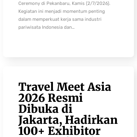
Ceremony di Pekanbaru, Kamis (2/7/2026).
Kegiatan ini menjadi momentum penting
dalam memperkuat kerja sama industri
pariwisata Indonesia dan…
Travel Meet Asia
2026 Resmi
Dibuka di
Jakarta, Hadirkan
100+ Exhibitor