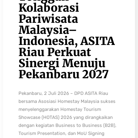
Kolaborasi
Pariwisata
Malaysia–
Indonesia, ASITA
Riau Perkuat
Sinergi Menuju
Pekanbaru 2027
Pekanbaru, 2 Juli 2026 – DPD ASITA Riau
bersama Asosiasi Homestay Malaysia sukses
menyelenggarakan Homestay Tourism
Showcase (HOTAS) 2026 yang dirangkaikan
dengan kegiatan Business to Business (B2B),
Tourism Presentation, dan MoU Signing