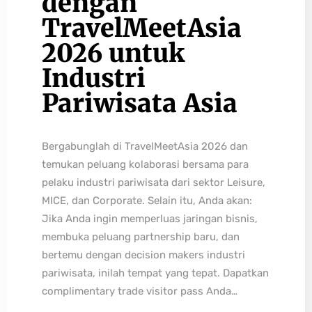
dengan
TravelMeetAsia
2026 untuk
Industri
Pariwisata Asia
Bergabunglah di TravelMeetAsia 2026 dan
temukan peluang kolaborasi bersama para
pelaku industri pariwisata dari sektor Leisure,
MICE, dan Corporate. Selain itu, Anda akan:
Jika Anda ingin memperluas jaringan bisnis,
membuka peluang partnership baru, dan
bertemu dengan decision makers industri
pariwisata, inilah tempat yang tepat. Dapatkan
complimentary trade visitor pass Anda…