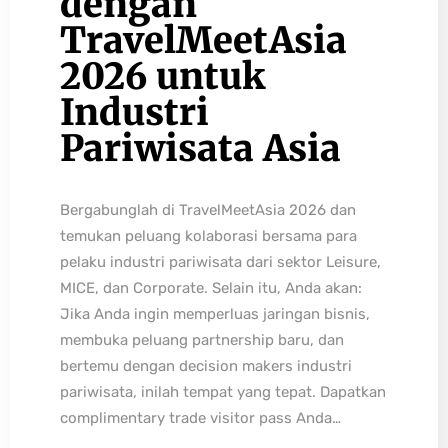
dengan
TravelMeetAsia
2026 untuk
Industri
Pariwisata Asia
Bergabunglah di TravelMeetAsia 2026 dan
temukan peluang kolaborasi bersama para
pelaku industri pariwisata dari sektor Leisure,
MICE, dan Corporate. Selain itu, Anda akan:
Jika Anda ingin memperluas jaringan bisnis,
membuka peluang partnership baru, dan
bertemu dengan decision makers industri
pariwisata, inilah tempat yang tepat. Dapatkan
complimentary trade visitor pass Anda…