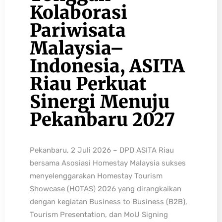
Kolaborasi
Pariwisata
Malaysia–
Indonesia, ASITA
Riau Perkuat
Sinergi Menuju
Pekanbaru 2027
Pekanbaru, 2 Juli 2026 – DPD ASITA Riau
bersama Asosiasi Homestay Malaysia sukses
menyelenggarakan Homestay Tourism
Showcase (HOTAS) 2026 yang dirangkaikan
dengan kegiatan Business to Business (B2B),
Tourism Presentation, dan MoU Signing