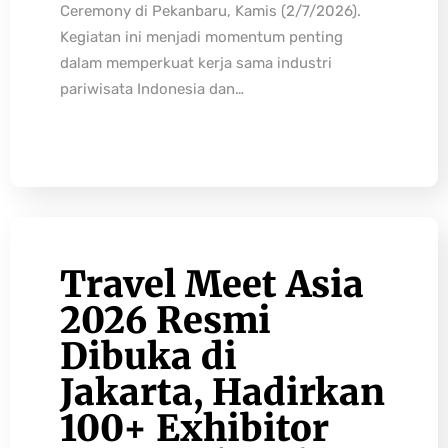
Ceremony di Pekanbaru, Kamis (2/7/2026).
Kegiatan ini menjadi momentum penting
dalam memperkuat kerja sama industri
pariwisata Indonesia dan…
Travel Meet Asia
2026 Resmi
Dibuka di
Jakarta, Hadirkan
100+ Exhibitor