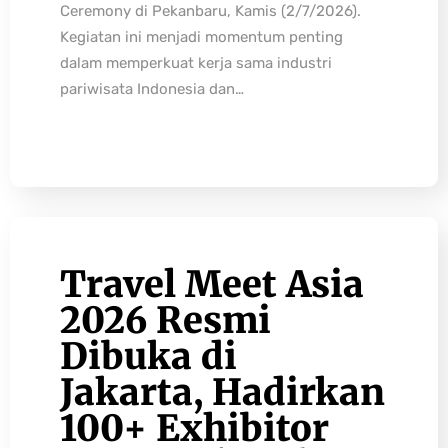
Ceremony di Pekanbaru, Kamis (2/7/2026).
Kegiatan ini menjadi momentum penting
dalam memperkuat kerja sama industri
pariwisata Indonesia dan…
Travel Meet Asia
2026 Resmi
Dibuka di
Jakarta, Hadirkan
100+ Exhibitor