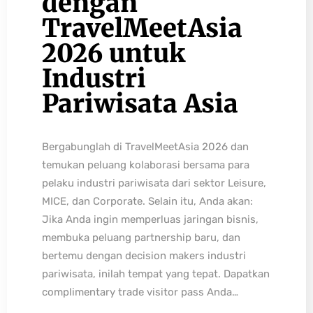
dengan
TravelMeetAsia
2026 untuk
Industri
Pariwisata Asia
Bergabunglah di TravelMeetAsia 2026 dan
temukan peluang kolaborasi bersama para
pelaku industri pariwisata dari sektor Leisure,
MICE, dan Corporate. Selain itu, Anda akan:
Jika Anda ingin memperluas jaringan bisnis,
membuka peluang partnership baru, dan
bertemu dengan decision makers industri
pariwisata, inilah tempat yang tepat. Dapatkan
complimentary trade visitor pass Anda…