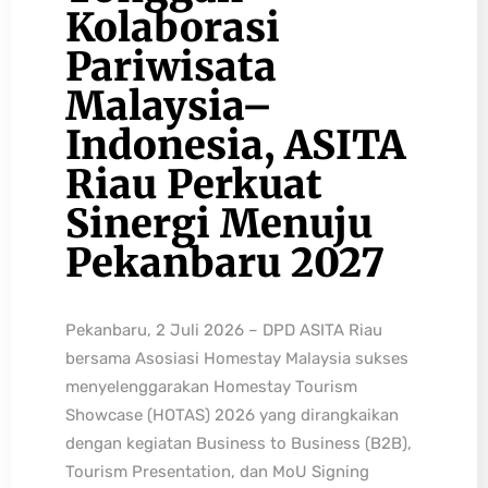
Kolaborasi
Pariwisata
Malaysia–
Indonesia, ASITA
Riau Perkuat
Sinergi Menuju
Pekanbaru 2027
Pekanbaru, 2 Juli 2026 – DPD ASITA Riau
bersama Asosiasi Homestay Malaysia sukses
menyelenggarakan Homestay Tourism
Showcase (HOTAS) 2026 yang dirangkaikan
dengan kegiatan Business to Business (B2B),
Tourism Presentation, dan MoU Signing