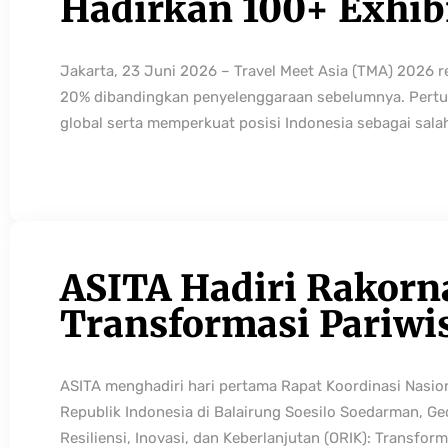
Hadirkan 100+ Exhibi
Jakarta, 23 Juni 2026 – Travel Meet Asia (TMA) 2026 
20% dibandingkan penyelenggaraan sebelumnya. Pertum
global serta memperkuat posisi Indonesia sebagai sala
ASITA Hadiri Rakorn
Transformasi Pariwi
ASITA menghadiri hari pertama Rapat Koordinasi Nasio
Republik Indonesia di Balairung Soesilo Soedarman, G
Resiliensi, Inovasi, dan Keberlanjutan (ORIK): Transfo