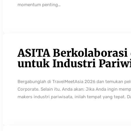
momentum penting…
ASITA Berkolaborasi
untuk Industri Pariw
Bergabunglah di TravelMeetAsia 2026 dan temukan pelua
Corporate. Selain itu, Anda akan: Jika Anda ingin mem
makers industri pariwisata, inilah tempat yang tepat. 