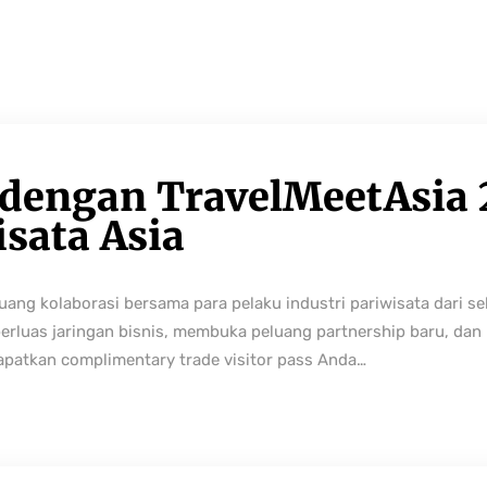
 dengan TravelMeetAsia 
isata Asia
ng kolaborasi bersama para pelaku industri pariwisata dari sek
perluas jaringan bisnis, membuka peluang partnership baru, da
Dapatkan complimentary trade visitor pass Anda…