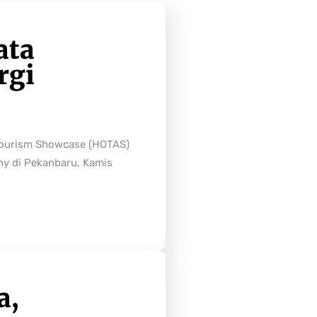
ata
rgi
Tourism Showcase (HOTAS)
ny di Pekanbaru, Kamis
a,