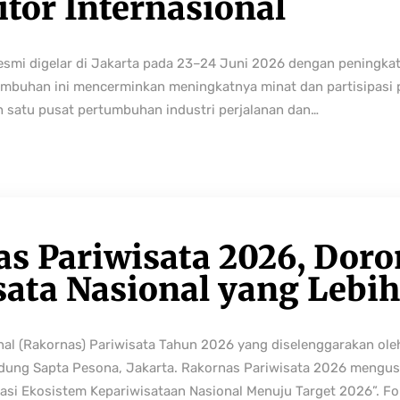
tor Internasional
resmi digelar di Jakarta pada 23–24 Juni 2026 dengan peningka
buhan ini mencerminkan meningkatnya minat dan partisipasi pe
h satu pusat pertumbuhan industri perjalanan dan…
as Pariwisata 2026, Dor
sata Nasional yang Lebi
nal (Rakornas) Pariwisata Tahun 2026 yang diselenggarakan ole
edung Sapta Pesona, Jakarta. Rakornas Pariwisata 2026 mengus
rmasi Ekosistem Kepariwisataan Nasional Menuju Target 2026”. Fo