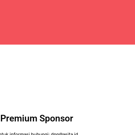
Premium Sponsor
ntuk informasi hubungi:
dpp@asita.id