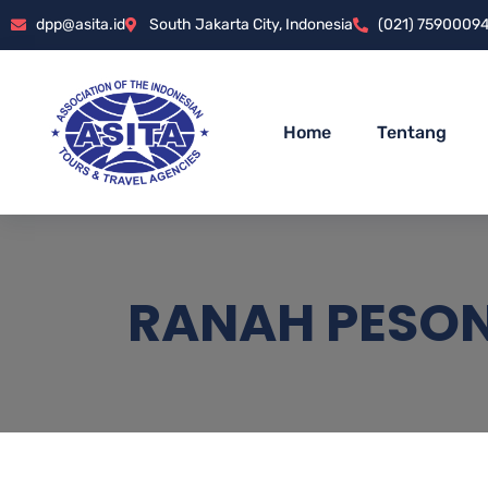
dpp@asita.id
South Jakarta City, Indonesia
(021) 7590009
Home
Tentang
RANAH PESO