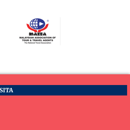
ASITA