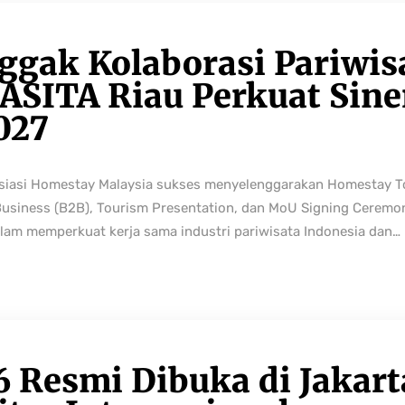
ggak Kolaborasi Pariwis
ASITA Riau Perkuat Sine
027
osiasi Homestay Malaysia sukses menyelenggarakan Homestay 
Business (B2B), Tourism Presentation, dan MoU Signing Ceremo
lam memperkuat kerja sama industri pariwisata Indonesia dan…
6 Resmi Dibuka di Jakart