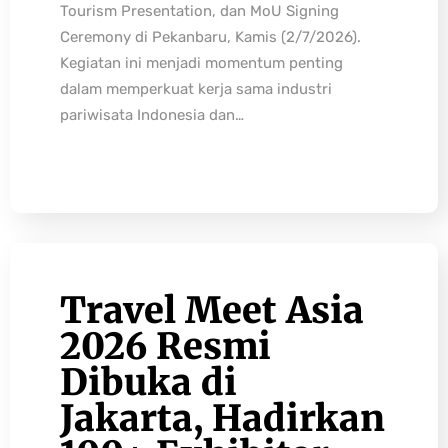
Tourism Presentation, dan MoU Signing
Ceremony di Pekanbaru, Kamis (2/7/2026).
Kegiatan ini menjadi momentum penting
dalam memperkuat kerja sama industri
pariwisata Indonesia dan…
Travel Meet Asia
2026 Resmi
Dibuka di
Jakarta, Hadirkan