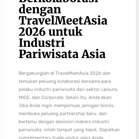
dengan
TravelMeetAsia
2026 untuk
Industri
Pariwisata Asia
Bergabunglah di TravelMeetAsia 2026 dan
temukan peluang kolaborasi bersama para
pelaku industri pariwisata dari sektor Leisure,
MICE, dan Corporate. Selain itu, Anda akan:
Jika Anda ingin memperluas jaringan bisnis,
membuka peluang partnership baru, dan
bertemu dengan decision makers industri
pariwisata, inilah tempat yang tepat. Dapatkan
complimentary trade visitor pass Anda…