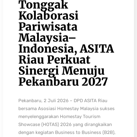
Tonggak
Kolaborasi
Pariwisata
Malaysia–
Indonesia, ASITA
Riau Perkuat
Sinergi Menuju
Pekanbaru 2027
Pekanbaru, 2 Juli 2026 – DPD ASITA Riau
bersama Asosiasi Homestay Malaysia sukses
menyelenggarakan Homestay Tourism
Showcase (HOTAS) 2026 yang dirangkaikan
dengan kegiatan Business to Business (B2B),