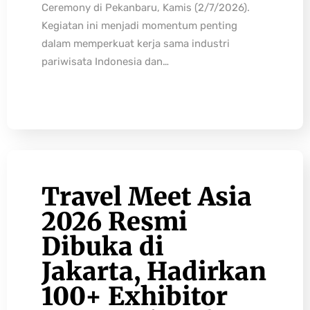
Ceremony di Pekanbaru, Kamis (2/7/2026).
Kegiatan ini menjadi momentum penting
dalam memperkuat kerja sama industri
pariwisata Indonesia dan…
Travel Meet Asia
2026 Resmi
Dibuka di
Jakarta, Hadirkan
100+ Exhibitor