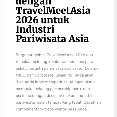
dengan
TravelMeetAsia
2026 untuk
Industri
Pariwisata Asia
Bergabunglah di TravelMeetAsia 2026 dan
temukan peluang kolaborasi bersama para
pelaku industri pariwisata dari sektor Leisure,
MICE, dan Corporate. Selain itu, Anda akan:
Jika Anda ingin memperluas jaringan bisnis,
membuka peluang partnership baru, dan
bertemu dengan decision makers industri
pariwisata, inilah tempat yang tepat. Dapatkan
complimentary trade visitor pass Anda…