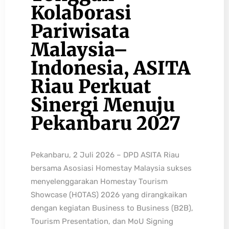
Kolaborasi
Pariwisata
Malaysia–
Indonesia, ASITA
Riau Perkuat
Sinergi Menuju
Pekanbaru 2027
Pekanbaru, 2 Juli 2026 – DPD ASITA Riau
bersama Asosiasi Homestay Malaysia sukses
menyelenggarakan Homestay Tourism
Showcase (HOTAS) 2026 yang dirangkaikan
dengan kegiatan Business to Business (B2B),
Tourism Presentation, dan MoU Signing