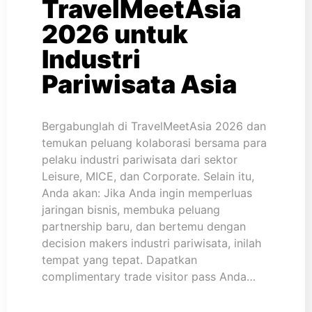
TravelMeetAsia
2026 untuk
Industri
Pariwisata Asia
Bergabunglah di TravelMeetAsia 2026 dan
temukan peluang kolaborasi bersama para
pelaku industri pariwisata dari sektor
Leisure, MICE, dan Corporate. Selain itu,
Anda akan: Jika Anda ingin memperluas
jaringan bisnis, membuka peluang
partnership baru, dan bertemu dengan
decision makers industri pariwisata, inilah
tempat yang tepat. Dapatkan
complimentary trade visitor pass Anda…