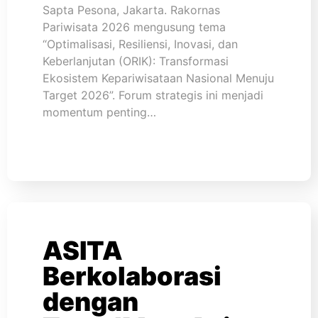
Sapta Pesona, Jakarta. Rakornas
Pariwisata 2026 mengusung tema
“Optimalisasi, Resiliensi, Inovasi, dan
Keberlanjutan (ORIK): Transformasi
Ekosistem Kepariwisataan Nasional Menuju
Target 2026”. Forum strategis ini menjadi
momentum penting…
ASITA
Berkolaborasi
dengan