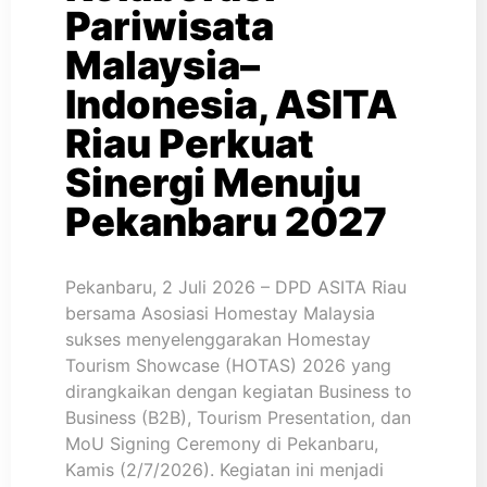
Pariwisata
Malaysia–
Indonesia, ASITA
Riau Perkuat
Sinergi Menuju
Pekanbaru 2027
Pekanbaru, 2 Juli 2026 – DPD ASITA Riau
bersama Asosiasi Homestay Malaysia
sukses menyelenggarakan Homestay
Tourism Showcase (HOTAS) 2026 yang
dirangkaikan dengan kegiatan Business to
Business (B2B), Tourism Presentation, dan
MoU Signing Ceremony di Pekanbaru,
Kamis (2/7/2026). Kegiatan ini menjadi