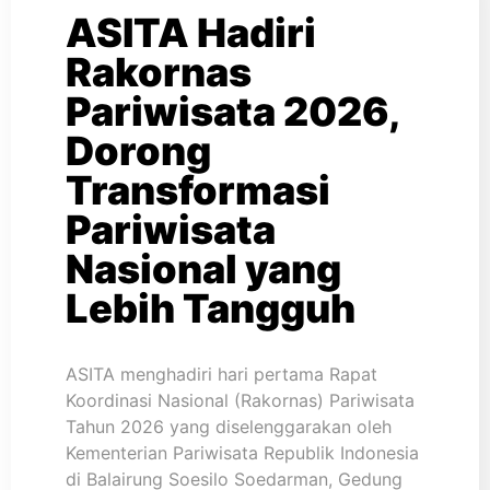
ASITA Hadiri
Rakornas
Pariwisata 2026,
Dorong
Transformasi
Pariwisata
Nasional yang
Lebih Tangguh
ASITA menghadiri hari pertama Rapat
Koordinasi Nasional (Rakornas) Pariwisata
Tahun 2026 yang diselenggarakan oleh
Kementerian Pariwisata Republik Indonesia
di Balairung Soesilo Soedarman, Gedung