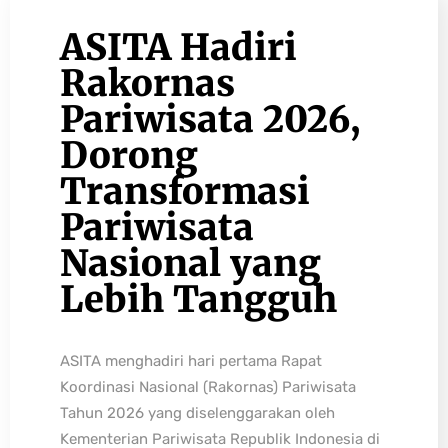
ASITA Hadiri
Rakornas
Pariwisata 2026,
Dorong
Transformasi
Pariwisata
Nasional yang
Lebih Tangguh
ASITA menghadiri hari pertama Rapat
Koordinasi Nasional (Rakornas) Pariwisata
Tahun 2026 yang diselenggarakan oleh
Kementerian Pariwisata Republik Indonesia di