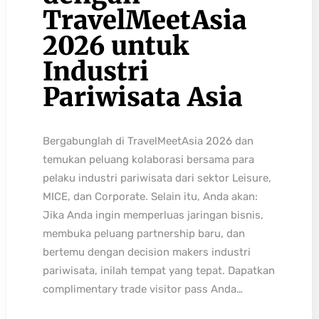
TravelMeetAsia
2026 untuk
Industri
Pariwisata Asia
Bergabunglah di TravelMeetAsia 2026 dan
temukan peluang kolaborasi bersama para
pelaku industri pariwisata dari sektor Leisure,
MICE, dan Corporate. Selain itu, Anda akan:
Jika Anda ingin memperluas jaringan bisnis,
membuka peluang partnership baru, dan
bertemu dengan decision makers industri
pariwisata, inilah tempat yang tepat. Dapatkan
complimentary trade visitor pass Anda…