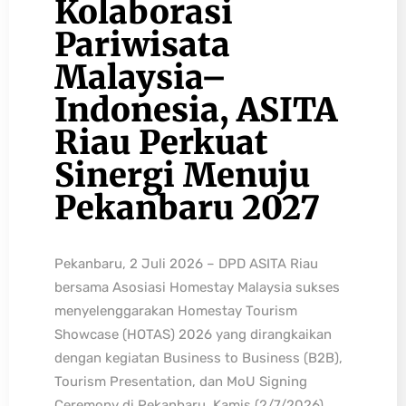
Kolaborasi
Pariwisata
Malaysia–
Indonesia, ASITA
Riau Perkuat
Sinergi Menuju
Pekanbaru 2027
Pekanbaru, 2 Juli 2026 – DPD ASITA Riau
bersama Asosiasi Homestay Malaysia sukses
menyelenggarakan Homestay Tourism
Showcase (HOTAS) 2026 yang dirangkaikan
dengan kegiatan Business to Business (B2B),
Tourism Presentation, dan MoU Signing
Ceremony di Pekanbaru, Kamis (2/7/2026).