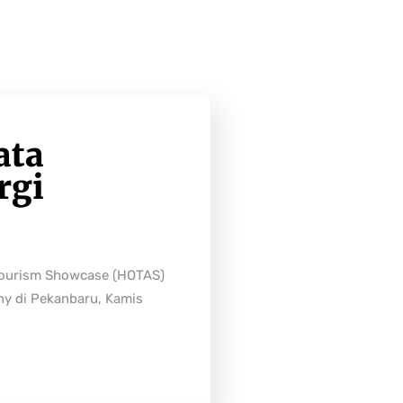
ata
rgi
Tourism Showcase (HOTAS)
ny di Pekanbaru, Kamis