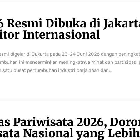
6 Resmi Dibuka di Jakart
tor Internasional
resmi digelar di Jakarta pada 23–24 Juni 2026 dengan peningka
buhan ini mencerminkan meningkatnya minat dan partisipasi pe
h satu pusat pertumbuhan industri perjalanan dan…
as Pariwisata 2026, Dor
sata Nasional yang Lebi