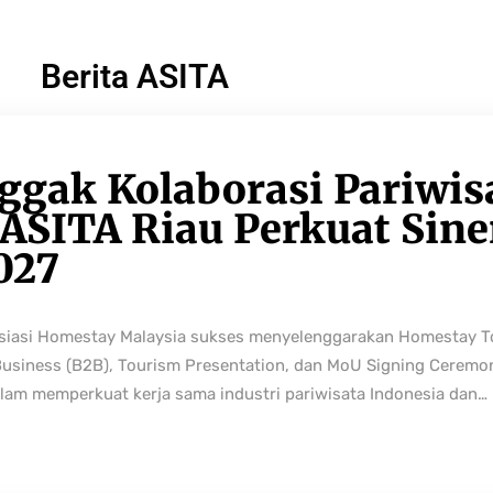
Berita ASITA
ggak Kolaborasi Pariwis
ASITA Riau Perkuat Sine
027
osiasi Homestay Malaysia sukses menyelenggarakan Homestay 
Business (B2B), Tourism Presentation, dan MoU Signing Ceremo
lam memperkuat kerja sama industri pariwisata Indonesia dan…