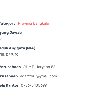
 Category
Provinsi Bengkulu
gung Jawab
na
nduk Anggota (NIA)
III/DPP/10
Perusahaan
Jl. MT. Haryono 53
erusahaan
adamtour@ymail.com
elp Kantor
0736-5405699