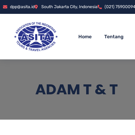
dpp@asita.id
South Jakarta City, Indonesia
(021) 7590009
Home
Tentang
ADAM T & T