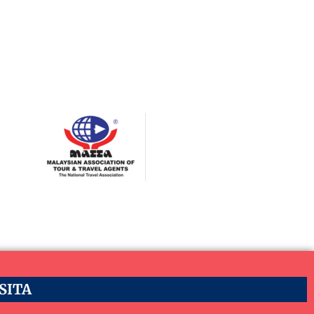
ASITA