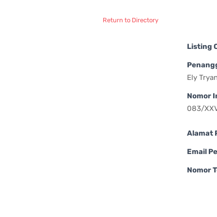
Return to Directory
Listing
Penang
Ely Trya
Nomor I
083/XXV
Alamat 
Email P
Nomor T