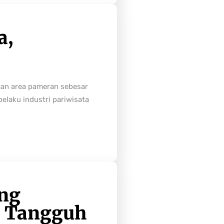
a,
tan area pameran sebesar
laku industri pariwisata
ong
h Tangguh