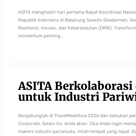
ASITA menghadiri hari pertama Rapat Koordinasi Nasio
Republik Indonesia di Balairung Soesilo Soedarman, G
Resiliensi, Inovasi, dan Keberlanjutan (ORIK): Transfo
momentum penting…
ASITA Berkolaborasi
untuk Industri Pariw
Bergabunglah di TravelMeetAsia 2026 dan temukan pelua
Corporate. Selain itu, Anda akan: Jika Anda ingin mem
makers industri pariwisata, inilah tempat yang tepat. 