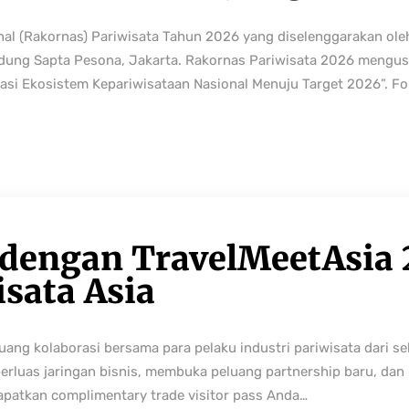
nal (Rakornas) Pariwisata Tahun 2026 yang diselenggarakan ole
edung Sapta Pesona, Jakarta. Rakornas Pariwisata 2026 mengus
rmasi Ekosistem Kepariwisataan Nasional Menuju Target 2026”. Fo
 dengan TravelMeetAsia 
isata Asia
ng kolaborasi bersama para pelaku industri pariwisata dari sek
perluas jaringan bisnis, membuka peluang partnership baru, da
Dapatkan complimentary trade visitor pass Anda…