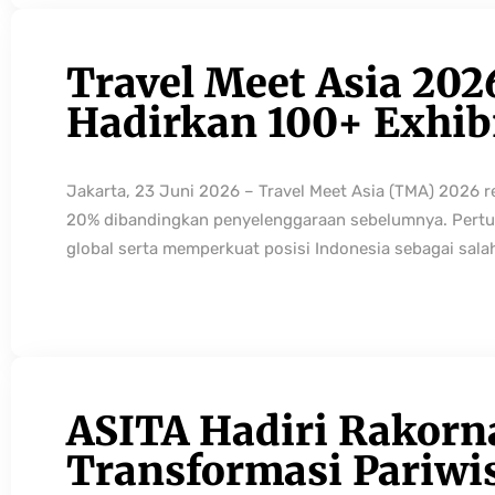
Travel Meet Asia 202
Hadirkan 100+ Exhibi
Jakarta, 23 Juni 2026 – Travel Meet Asia (TMA) 2026 
20% dibandingkan penyelenggaraan sebelumnya. Pertum
global serta memperkuat posisi Indonesia sebagai sala
ASITA Hadiri Rakorn
Transformasi Pariwi