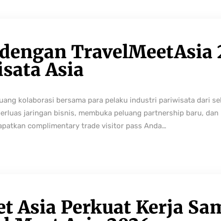
 dengan TravelMeetAsia 
isata Asia
ng kolaborasi bersama para pelaku industri pariwisata dari sek
perluas jaringan bisnis, membuka peluang partnership baru, da
Dapatkan complimentary trade visitor pass Anda…
t Asia Perkuat Kerja Sa