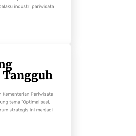
laku industri pariwisata
ong
h Tangguh
h Kementerian Pariwisata
ung tema “Optimalisasi,
rum strategis ini menjadi