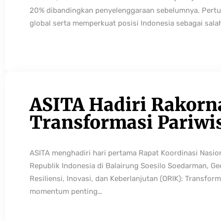
20% dibandingkan penyelenggaraan sebelumnya. Pertum
global serta memperkuat posisi Indonesia sebagai sala
ASITA Hadiri Rakorn
Transformasi Pariwi
ASITA menghadiri hari pertama Rapat Koordinasi Nasio
Republik Indonesia di Balairung Soesilo Soedarman, G
Resiliensi, Inovasi, dan Keberlanjutan (ORIK): Transfo
momentum penting…