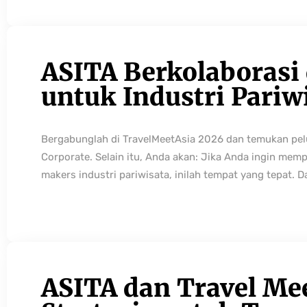
ASITA Berkolaborasi
untuk Industri Pariw
Bergabunglah di TravelMeetAsia 2026 dan temukan pelua
Corporate. Selain itu, Anda akan: Jika Anda ingin mem
makers industri pariwisata, inilah tempat yang tepat. 
ASITA dan Travel Mee