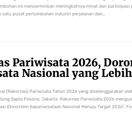
buhan ini mencerminkan meningkatnya minat dan partisipasi pe
h satu pusat pertumbuhan industri perjalanan dan…
as Pariwisata 2026, Dor
sata Nasional yang Lebi
nal (Rakornas) Pariwisata Tahun 2026 yang diselenggarakan ole
edung Sapta Pesona, Jakarta. Rakornas Pariwisata 2026 mengus
rmasi Ekosistem Kepariwisataan Nasional Menuju Target 2026”. Fo