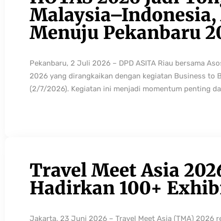
Malaysia–Indonesia, 
Menuju Pekanbaru 2
Pekanbaru, 2 Juli 2026 – DPD ASITA Riau bersama As
2026 yang dirangkaikan dengan kegiatan Business to 
(2/7/2026). Kegiatan ini menjadi momentum penting da
Travel Meet Asia 202
Hadirkan 100+ Exhibi
Jakarta, 23 Juni 2026 – Travel Meet Asia (TMA) 2026 