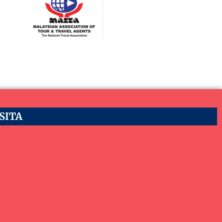
ASITA