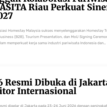
ASITA Riau Perkuat Sine
027
osiasi Homestay Malaysia sukses menyelenggarakan Homestay 
Business (B2B), Tourism Presentation, dan MoU Signing Ceremo
lam memperkuat kerja sama industri pariwisata Indonesia dan…
6 Resmi Dibuka di Jakart
tor Internasional
resmi digelar di Jakarta pada 23–24 Juni 2026 dengan peningka