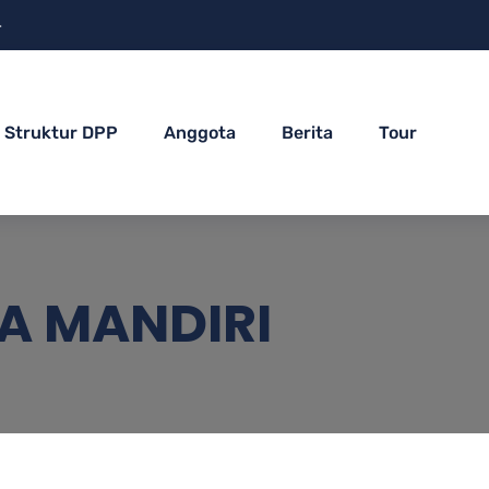
4
Struktur DPP
Anggota
Berita
Tour
A MANDIRI