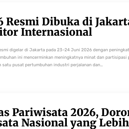
6 Resmi Dibuka di Jakart
tor Internasional
resmi digelar di Jakarta pada 23–24 Juni 2026 dengan peningka
buhan ini mencerminkan meningkatnya minat dan partisipasi pe
h satu pusat pertumbuhan industri perjalanan dan…
as Pariwisata 2026, Dor
sata Nasional yang Lebi