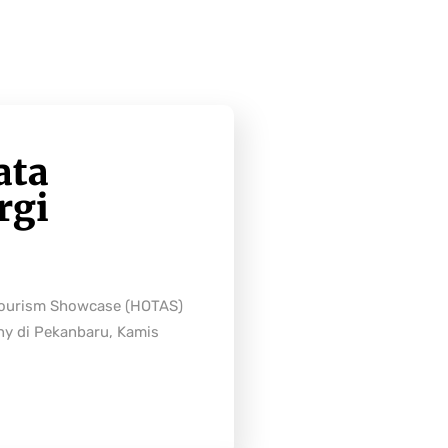
ata
rgi
Tourism Showcase (HOTAS)
ny di Pekanbaru, Kamis