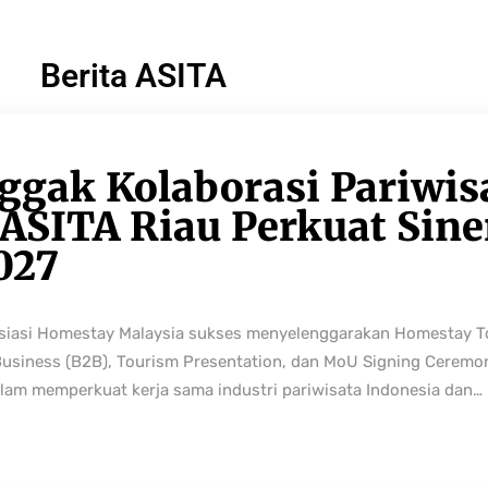
Berita ASITA
ggak Kolaborasi Pariwis
ASITA Riau Perkuat Sine
027
osiasi Homestay Malaysia sukses menyelenggarakan Homestay 
Business (B2B), Tourism Presentation, dan MoU Signing Ceremo
lam memperkuat kerja sama industri pariwisata Indonesia dan…