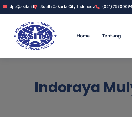
dpp@asita.id
South Jakarta City, Indonesia
(021) 7590009
Home
Tentang
Indoraya Mul