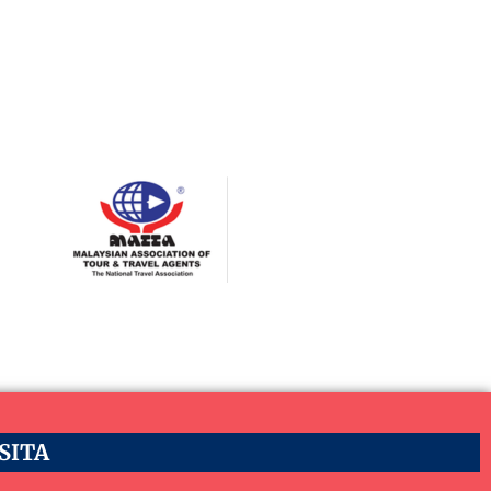
ASITA