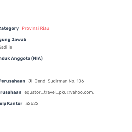
 Category
Provinsi Riau
gung Jawab
adilie
nduk Anggota (NIA)
Perusahaan
Jl. Jend. Sudirman No. 106
erusahaan
equator_travel_pku@yahoo.com
,
elp Kantor
32622