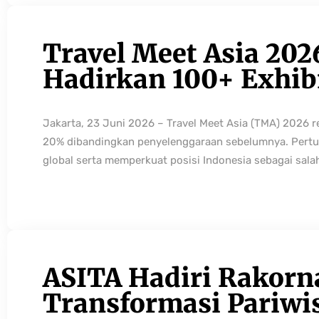
Travel Meet Asia 202
Hadirkan 100+ Exhibi
Jakarta, 23 Juni 2026 – Travel Meet Asia (TMA) 2026 
20% dibandingkan penyelenggaraan sebelumnya. Pertum
global serta memperkuat posisi Indonesia sebagai sala
ASITA Hadiri Rakorn
Transformasi Pariwi