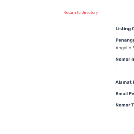
Return to Directory
Listing
Penang
Angalin S
Nomor I
-
Alamat 
Email P
Nomor T