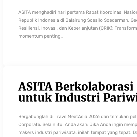
ASITA menghadiri hari pertama Rapat Koordinasi Nasio
Republik Indonesia di Balairung Soesilo Soedarman, G
Resiliensi, Inovasi, dan Keberlanjutan (ORIK): Transfo
momentum penting…
ASITA Berkolaborasi
untuk Industri Pariw
Bergabunglah di TravelMeetAsia 2026 dan temukan pelua
Corporate. Selain itu, Anda akan: Jika Anda ingin mem
makers industri pariwisata, inilah tempat yang tepat. 