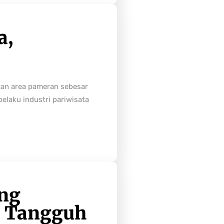
a,
tan area pameran sebesar
laku industri pariwisata
ong
h Tangguh