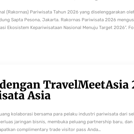
nal (Rakornas) Pariwisata Tahun 2026 yang diselenggarakan ole
edung Sapta Pesona, Jakarta. Rakornas Pariwisata 2026 mengus
rmasi Ekosistem Kepariwisataan Nasional Menuju Target 2026”. Fo
 dengan TravelMeetAsia 
isata Asia
ng kolaborasi bersama para pelaku industri pariwisata dari sek
perluas jaringan bisnis, membuka peluang partnership baru, da
Dapatkan complimentary trade visitor pass Anda…