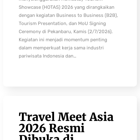
Showcase (HOTAS) 2026 yang dirangkaikan
dengan kegiatan Business to Business (B2B),
Tourism Presentation, dan MoU Signing
Ceremony di Pekanbaru, Kamis (2/7/2026).
Kegiatan ini menjadi momentum penting
dalam memperkuat kerja sama industri
pariwisata Indonesia dan…
Travel Meet Asia
2026 Resmi
Dibuka di