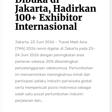
Jakarta, Hadirkan
100+ Exhibitor
Internasional
Jakarta, 23 Juni 2026 – Travel Meet Asia
(TMA) 2026 resmi digelar di Jakarta pada 23–
24 Juni 2026 dengan peningkatan area
pameran sebesar 20% dibandingkan
penyelenggaraan sebelumnya. Pertumbuhan
ini mencerminkan meningkatnya minat dan
partisipasi pelaku industri pariwisata global
serta memperkuat posisi Indonesia sebagai
salah satu pusat pertumbuhan industri
perjalanan dan…