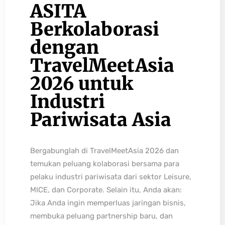
ASITA
Berkolaborasi
dengan
TravelMeetAsia
2026 untuk
Industri
Pariwisata Asia
Bergabunglah di TravelMeetAsia 2026 dan
temukan peluang kolaborasi bersama para
pelaku industri pariwisata dari sektor Leisure,
MICE, dan Corporate. Selain itu, Anda akan:
Jika Anda ingin memperluas jaringan bisnis,
membuka peluang partnership baru, dan