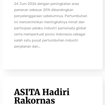
24 Juni 2026 dengan peningkatan area
pameran sebesar 20% dibandingkan
penyelenggaraan sebelumnya. Pertumbuhan
ini mencerminkan meningkatnya minat dan
partisipasi pelaku industri pariwisata global
serta memperkuat posisi Indonesia sebagai
salah satu pusat pertumbuhan industri
perjalanan dan…
ASITA Hadiri
Rakornas