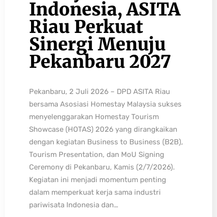
Indonesia, ASITA
Riau Perkuat
Sinergi Menuju
Pekanbaru 2027
Pekanbaru, 2 Juli 2026 – DPD ASITA Riau
bersama Asosiasi Homestay Malaysia sukses
menyelenggarakan Homestay Tourism
Showcase (HOTAS) 2026 yang dirangkaikan
dengan kegiatan Business to Business (B2B),
Tourism Presentation, dan MoU Signing
Ceremony di Pekanbaru, Kamis (2/7/2026).
Kegiatan ini menjadi momentum penting
dalam memperkuat kerja sama industri
pariwisata Indonesia dan…