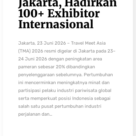
Jakarta, Hadirkan
100+ Exhibitor
Internasional
Jakarta, 23 Juni 2026 – Travel Meet Asia
(TMA) 2026 resmi digelar di Jakarta pada 23–
24 Juni 2026 dengan peningkatan area
pameran sebesar 20% dibandingkan
penyelenggaraan sebelumnya. Pertumbuhan
ini mencerminkan meningkatnya minat dan
partisipasi pelaku industri pariwisata global
serta memperkuat posisi Indonesia sebagai
salah satu pusat pertumbuhan industri
perjalanan dan…