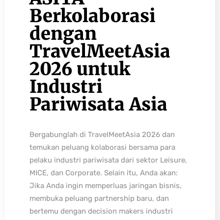
Berkolaborasi
dengan
TravelMeetAsia
2026 untuk
Industri
Pariwisata Asia
Bergabunglah di TravelMeetAsia 2026 dan
temukan peluang kolaborasi bersama para
pelaku industri pariwisata dari sektor Leisure,
MICE, dan Corporate. Selain itu, Anda akan:
Jika Anda ingin memperluas jaringan bisnis,
membuka peluang partnership baru, dan
bertemu dengan decision makers industri