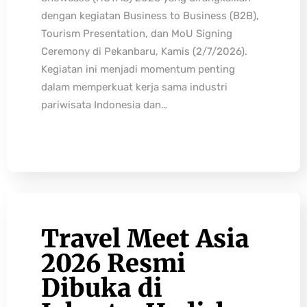
dengan kegiatan Business to Business (B2B),
Tourism Presentation, dan MoU Signing
Ceremony di Pekanbaru, Kamis (2/7/2026).
Kegiatan ini menjadi momentum penting
dalam memperkuat kerja sama industri
pariwisata Indonesia dan…
Travel Meet Asia
2026 Resmi
Dibuka di