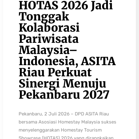
HOTAS 2026 Jadi
Tonggak
Kolaborasi
Pariwisata
Malaysia–
Indonesia, ASITA
Riau Perkuat
Sinergi Menuju
Pekanbaru 2027
Pekanbaru, 2 Juli 2026 – DPD ASITA Riau
bersama Asosiasi Homestay Malaysia sukses
menyelenggarakan Homestay Tourism
Showcase (HOTAS) 2026 yang dirangkaikan