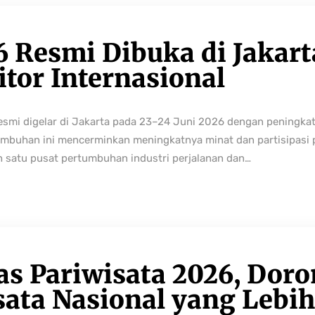
6 Resmi Dibuka di Jakart
tor Internasional
resmi digelar di Jakarta pada 23–24 Juni 2026 dengan peningka
buhan ini mencerminkan meningkatnya minat dan partisipasi pe
h satu pusat pertumbuhan industri perjalanan dan…
as Pariwisata 2026, Dor
sata Nasional yang Lebi