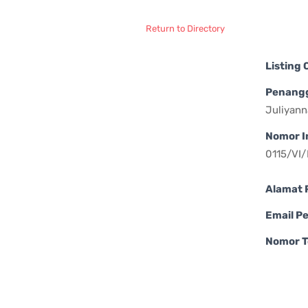
Return to Directory
Listing
Penang
Juliyann
Nomor I
0115/VI
Alamat 
Email P
Nomor T