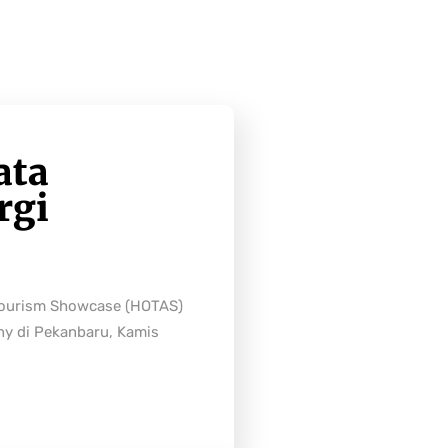
ata
rgi
Tourism Showcase (HOTAS)
ny di Pekanbaru, Kamis