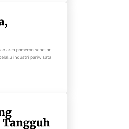
a,
tan area pameran sebesar
laku industri pariwisata
ong
h Tangguh