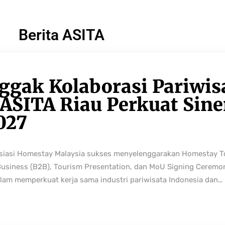
Berita ASITA
ggak Kolaborasi Pariwis
ASITA Riau Perkuat Sine
027
osiasi Homestay Malaysia sukses menyelenggarakan Homestay 
Business (B2B), Tourism Presentation, dan MoU Signing Ceremo
lam memperkuat kerja sama industri pariwisata Indonesia dan…