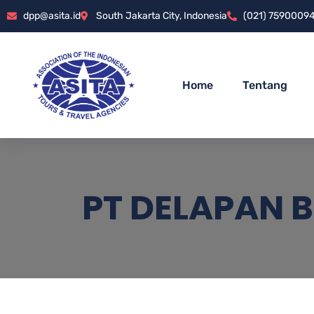
dpp@asita.id
South Jakarta City, Indonesia
(021) 7590009
Home
Tentang
PT DELAPAN 