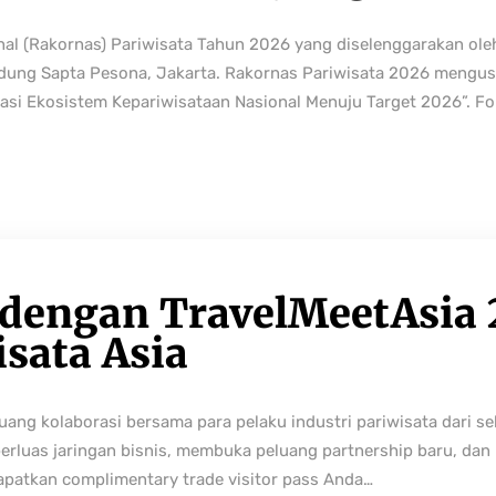
nal (Rakornas) Pariwisata Tahun 2026 yang diselenggarakan ole
edung Sapta Pesona, Jakarta. Rakornas Pariwisata 2026 mengus
rmasi Ekosistem Kepariwisataan Nasional Menuju Target 2026”. Fo
 dengan TravelMeetAsia 
isata Asia
ng kolaborasi bersama para pelaku industri pariwisata dari sek
perluas jaringan bisnis, membuka peluang partnership baru, da
Dapatkan complimentary trade visitor pass Anda…