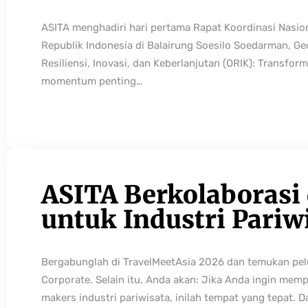
ASITA menghadiri hari pertama Rapat Koordinasi Nasio
Republik Indonesia di Balairung Soesilo Soedarman, G
Resiliensi, Inovasi, dan Keberlanjutan (ORIK): Transfo
momentum penting…
ASITA Berkolaborasi
untuk Industri Pariw
Bergabunglah di TravelMeetAsia 2026 dan temukan pelua
Corporate. Selain itu, Anda akan: Jika Anda ingin mem
makers industri pariwisata, inilah tempat yang tepat. 