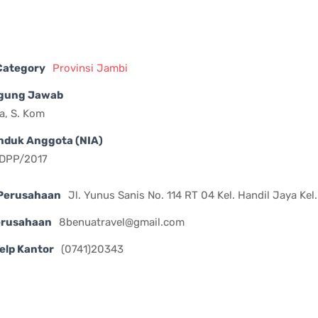
 Category
Provinsi Jambi
gung Jawab
a, S. Kom
nduk Anggota (NIA)
/DPP/2017
Perusahaan
Jl. Yunus Sanis No. 114 RT 04 Kel. Handil Jaya Ke
erusahaan
8benuatravel@gmail.com
elp Kantor
(0741)20343