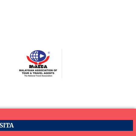
ASITA