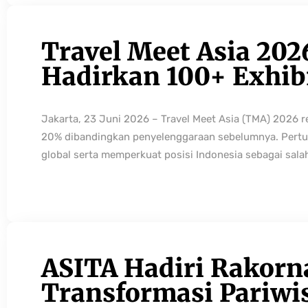
Travel Meet Asia 202
Hadirkan 100+ Exhibi
Jakarta, 23 Juni 2026 – Travel Meet Asia (TMA) 2026 
20% dibandingkan penyelenggaraan sebelumnya. Pertum
global serta memperkuat posisi Indonesia sebagai sala
ASITA Hadiri Rakorn
Transformasi Pariwi