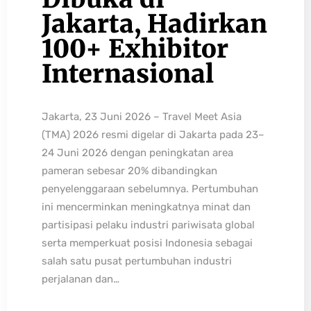
Jakarta, Hadirkan
100+ Exhibitor
Internasional
Jakarta, 23 Juni 2026 – Travel Meet Asia
(TMA) 2026 resmi digelar di Jakarta pada 23–
24 Juni 2026 dengan peningkatan area
pameran sebesar 20% dibandingkan
penyelenggaraan sebelumnya. Pertumbuhan
ini mencerminkan meningkatnya minat dan
partisipasi pelaku industri pariwisata global
serta memperkuat posisi Indonesia sebagai
salah satu pusat pertumbuhan industri
perjalanan dan…