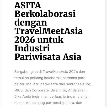
ASITA
Berkolaborasi
dengan
TravelMeetAsia
2026 untuk
Industri
Pariwisata Asia
Bergabunglah di TravelMeetAsia 2026 dan
temukan peluang kolaborasi bersama para
pelaku industri pariwisata dari sektor Leisure,
MICE, dan Corporate. Selain itu, Anda akan:
Jika Anda ingin memperluas jaringan bisnis,
membuka peluang partnership baru, dan