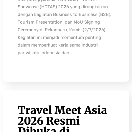
Showcase (HOTAS) 2026 yang dirangkaikan
dengan kegiatan Business to Business (B2B),
Tourism Presentation, dan MoU Signing
Ceremony di Pekanbaru, Kamis (2/7/2026).
Kegiatan ini menjadi momentum penting
dalam memperkuat kerja sama industri
pariwisata Indonesia dan…
Travel Meet Asia
2026 Resmi
Dibuka di