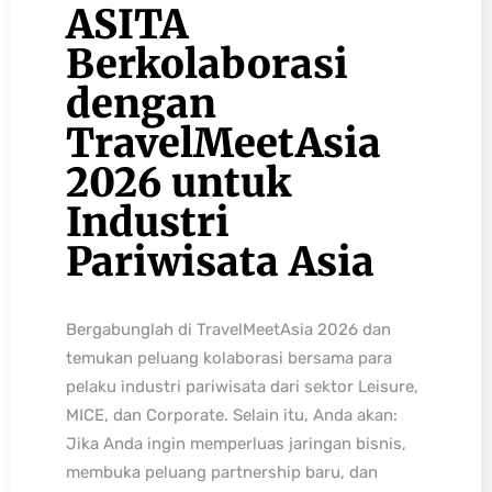
ASITA
Berkolaborasi
dengan
TravelMeetAsia
2026 untuk
Industri
Pariwisata Asia
Bergabunglah di TravelMeetAsia 2026 dan
temukan peluang kolaborasi bersama para
pelaku industri pariwisata dari sektor Leisure,
MICE, dan Corporate. Selain itu, Anda akan:
Jika Anda ingin memperluas jaringan bisnis,
membuka peluang partnership baru, dan