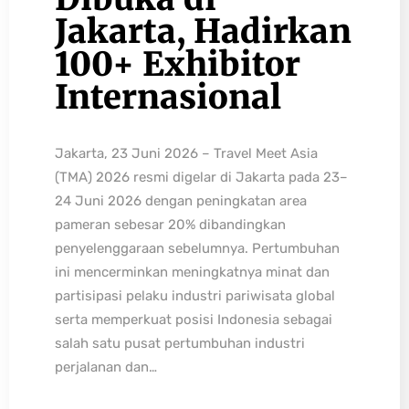
Jakarta, Hadirkan
100+ Exhibitor
Internasional
Jakarta, 23 Juni 2026 – Travel Meet Asia
(TMA) 2026 resmi digelar di Jakarta pada 23–
24 Juni 2026 dengan peningkatan area
pameran sebesar 20% dibandingkan
penyelenggaraan sebelumnya. Pertumbuhan
ini mencerminkan meningkatnya minat dan
partisipasi pelaku industri pariwisata global
serta memperkuat posisi Indonesia sebagai
salah satu pusat pertumbuhan industri
perjalanan dan…