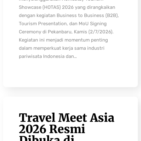
Showcase (HOTAS) 2026 yang dirangkaikan
dengan kegiatan Business to Business (B2B),
Tourism Presentation, dan MoU Signing
Ceremony di Pekanbaru, Kamis (2/7/2026).
Kegiatan ini menjadi momentum penting
dalam memperkuat kerja sama industri
pariwisata Indonesia dan…
Travel Meet Asia
2026 Resmi
Dibuka di