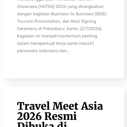
Showcase (HOTAS) 2026 yang dirangkaikan
dengan kegiatan Business to Business (B2B),
Tourism Presentation, dan MoU Signing
Ceremony di Pekanbaru, Kamis (2/7/2026).
Kegiatan ini menjadi momentum penting
dalam memperkuat kerja sama industri
pariwisata Indonesia dan…
Travel Meet Asia
2026 Resmi
Dibuka di