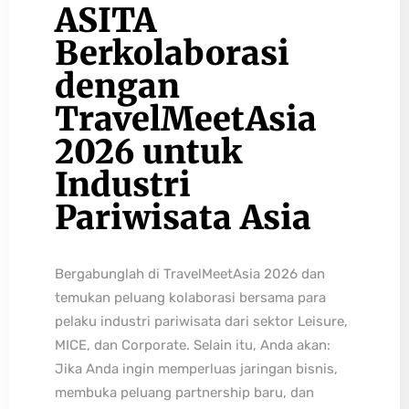
ASITA
Berkolaborasi
dengan
TravelMeetAsia
2026 untuk
Industri
Pariwisata Asia
Bergabunglah di TravelMeetAsia 2026 dan
temukan peluang kolaborasi bersama para
pelaku industri pariwisata dari sektor Leisure,
MICE, dan Corporate. Selain itu, Anda akan:
Jika Anda ingin memperluas jaringan bisnis,
membuka peluang partnership baru, dan