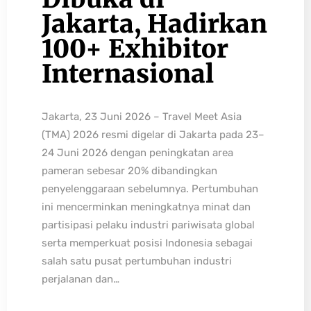
Jakarta, Hadirkan
100+ Exhibitor
Internasional
Jakarta, 23 Juni 2026 – Travel Meet Asia
(TMA) 2026 resmi digelar di Jakarta pada 23–
24 Juni 2026 dengan peningkatan area
pameran sebesar 20% dibandingkan
penyelenggaraan sebelumnya. Pertumbuhan
ini mencerminkan meningkatnya minat dan
partisipasi pelaku industri pariwisata global
serta memperkuat posisi Indonesia sebagai
salah satu pusat pertumbuhan industri
perjalanan dan…