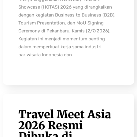
Showcase (HOTAS) 2026 yang dirangkaikan
dengan kegiatan Business to Business (B2B),
Tourism Presentation, dan MoU Signing
Ceremony di Pekanbaru, Kamis (2/7/2026).
Kegiatan ini menjadi momentum penting
dalam memperkuat kerja sama industri
pariwisata Indonesia dan…
Travel Meet Asia
2026 Resmi
Dibuka di