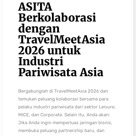
ASITA
Berkolaborasi
dengan
TravelMeetAsia
2026 untuk
Industri
Pariwisata Asia
Bergabunglah di TravelMeetAsia 2026 dan
temukan peluang kolaborasi bersama para
pelaku industri pariwisata dari sektor Leisure,
MICE, dan Corporate. Selain itu, Anda akan:
Jika Anda ingin memperluas jaringan bisnis,
membuka peluang partnership baru, dan