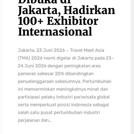
Jakarta, Hadirkan
100+ Exhibitor
Internasional
Jakarta, 23 Juni 2026 – Travel Meet Asia
(TMA) 2026 resmi digelar di Jakarta pada 23–
24 Juni 2026 dengan peningkatan area
pameran sebesar 20% dibandingkan
penyelenggaraan sebelumnya. Pertumbuhan
ini mencerminkan meningkatnya minat dan
partisipasi pelaku industri pariwisata global
serta memperkuat posisi Indonesia sebagai
salah satu pusat pertumbuhan industri
perjalanan dan…