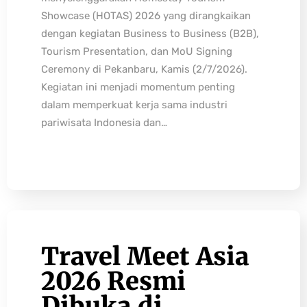
Showcase (HOTAS) 2026 yang dirangkaikan
dengan kegiatan Business to Business (B2B),
Tourism Presentation, dan MoU Signing
Ceremony di Pekanbaru, Kamis (2/7/2026).
Kegiatan ini menjadi momentum penting
dalam memperkuat kerja sama industri
pariwisata Indonesia dan…
Travel Meet Asia
2026 Resmi
Dibuka di