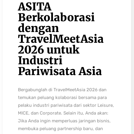
ASITA
Berkolaborasi
dengan
TravelMeetAsia
2026 untuk
Industri
Pariwisata Asia
Bergabunglah di TravelMeetAsia 2026 dan
temukan peluang kolaborasi bersama para
pelaku industri pariwisata dari sektor Leisure,
MICE, dan Corporate. Selain itu, Anda akan:
Jika Anda ingin memperluas jaringan bisnis,
membuka peluang partnership baru, dan