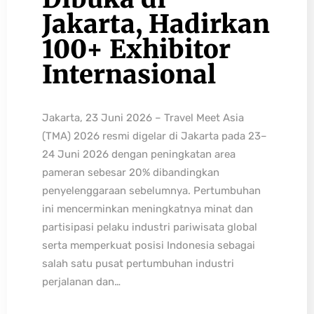
Jakarta, Hadirkan
100+ Exhibitor
Internasional
Jakarta, 23 Juni 2026 – Travel Meet Asia
(TMA) 2026 resmi digelar di Jakarta pada 23–
24 Juni 2026 dengan peningkatan area
pameran sebesar 20% dibandingkan
penyelenggaraan sebelumnya. Pertumbuhan
ini mencerminkan meningkatnya minat dan
partisipasi pelaku industri pariwisata global
serta memperkuat posisi Indonesia sebagai
salah satu pusat pertumbuhan industri
perjalanan dan…