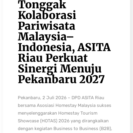
Tonggak
Kolaborasi
Pariwisata
Malaysia–
Indonesia, ASITA
Riau Perkuat
Sinergi Menuju
Pekanbaru 2027
Pekanbaru, 2 Juli 2026 – DPD ASITA Riau
bersama Asosiasi Homestay Malaysia sukses
menyelenggarakan Homestay Tourism
Showcase (HOTAS) 2026 yang dirangkaikan
dengan kegiatan Business to Business (B2B),