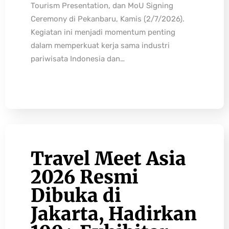
Tourism Presentation, dan MoU Signing
Ceremony di Pekanbaru, Kamis (2/7/2026).
Kegiatan ini menjadi momentum penting
dalam memperkuat kerja sama industri
pariwisata Indonesia dan…
Travel Meet Asia
2026 Resmi
Dibuka di
Jakarta, Hadirkan