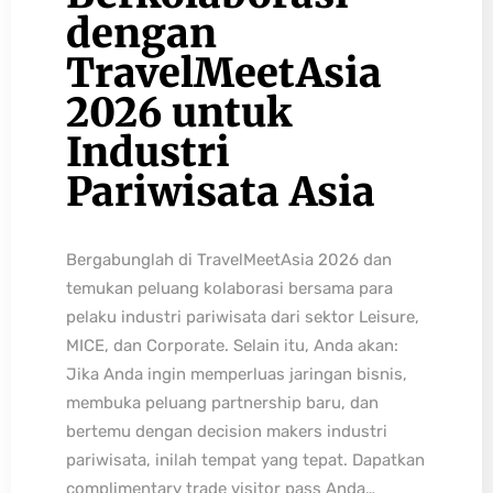
dengan
TravelMeetAsia
2026 untuk
Industri
Pariwisata Asia
Bergabunglah di TravelMeetAsia 2026 dan
temukan peluang kolaborasi bersama para
pelaku industri pariwisata dari sektor Leisure,
MICE, dan Corporate. Selain itu, Anda akan:
Jika Anda ingin memperluas jaringan bisnis,
membuka peluang partnership baru, dan
bertemu dengan decision makers industri
pariwisata, inilah tempat yang tepat. Dapatkan
complimentary trade visitor pass Anda…