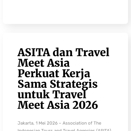
ASITA dan Travel
Meet Asia
Perkuat Kerja
Sama Strategis
untuk Travel
Meet Asia 2026
Jakarta, 1 Mei 2026 – Association of The
Indonesian Tours and Travel Agencies (ASITA)