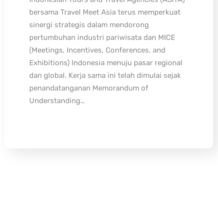
bersama Travel Meet Asia terus memperkuat
sinergi strategis dalam mendorong
pertumbuhan industri pariwisata dan MICE
(Meetings, Incentives, Conferences, and
Exhibitions) Indonesia menuju pasar regional
dan global. Kerja sama ini telah dimulai sejak
penandatanganan Memorandum of
Understanding…