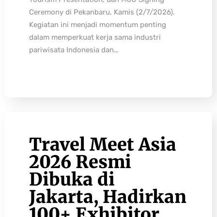
Ceremony di Pekanbaru, Kamis (2/7/2026).
Kegiatan ini menjadi momentum penting
dalam memperkuat kerja sama industri
pariwisata Indonesia dan…
Travel Meet Asia
2026 Resmi
Dibuka di
Jakarta, Hadirkan
100+ Exhibitor