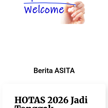
Berita ASITA
HOTAS 2026 Jadi