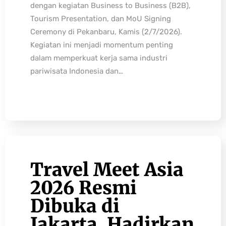
dengan kegiatan Business to Business (B2B),
Tourism Presentation, dan MoU Signing
Ceremony di Pekanbaru, Kamis (2/7/2026).
Kegiatan ini menjadi momentum penting
dalam memperkuat kerja sama industri
pariwisata Indonesia dan…
Travel Meet Asia
2026 Resmi
Dibuka di
Jakarta, Hadirkan