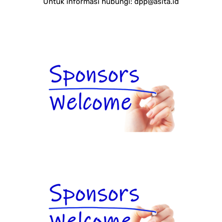
Untuk informasi hubungi:
dpp@asita.id