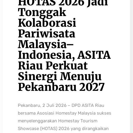
HOTAS 2026 Jadi
Tonggak
Kolaborasi
Pariwisata
Malaysia–
Indonesia, ASITA
Riau Perkuat
Sinergi Menuju
Pekanbaru 2027
Pekanbaru, 2 Juli 2026 – DPD ASITA Riau
bersama Asosiasi Homestay Malaysia sukses
menyelenggarakan Homestay Tourism
Showcase (HOTAS) 2026 yang dirangkaikan