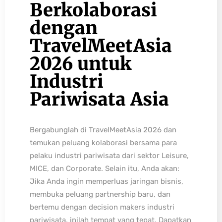
Berkolaborasi
dengan
TravelMeetAsia
2026 untuk
Industri
Pariwisata Asia
Bergabunglah di TravelMeetAsia 2026 dan
temukan peluang kolaborasi bersama para
pelaku industri pariwisata dari sektor Leisure,
MICE, dan Corporate. Selain itu, Anda akan:
Jika Anda ingin memperluas jaringan bisnis,
membuka peluang partnership baru, dan
bertemu dengan decision makers industri
pariwisata, inilah tempat yang tepat. Dapatkan