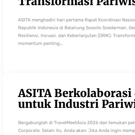
Transformasi Pariwi
ASITA menghadiri hari pertama Rapat Koordinasi Nasio
Republik Indonesia di Balairung Soesilo Soedarman, G
Resiliensi, Inovasi, dan Keberlanjutan (ORIK): Transfo
momentum penting…
ASITA Berkolaborasi
untuk Industri Pariw
Bergabunglah di TravelMeetAsia 2026 dan temukan pelua
Corporate. Selain itu, Anda akan: Jika Anda ingin mem