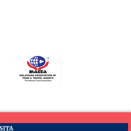
ASITA