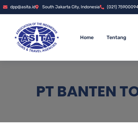
dpp@asita.id
South Jakarta City, Indonesia
(021) 7590009
Home
Tentang
PT BANTEN T