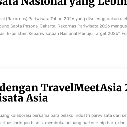
sata Nasional yang Lebi
nal (Rakornas) Pariwisata Tahun 2026 yang diselenggarakan ole
edung Sapta Pesona, Jakarta. Rakornas Pariwisata 2026 mengus
rmasi Ekosistem Kepariwisataan Nasional Menuju Target 2026”. Fo
 dengan TravelMeetAsia 
isata Asia
ng kolaborasi bersama para pelaku industri pariwisata dari sek
perluas jaringan bisnis, membuka peluang partnership baru, da