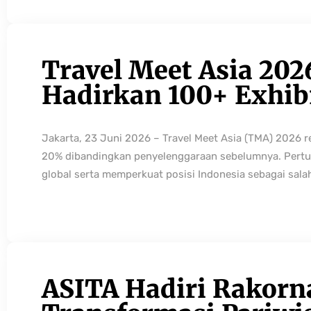
Travel Meet Asia 202
Hadirkan 100+ Exhibi
Jakarta, 23 Juni 2026 – Travel Meet Asia (TMA) 2026 
20% dibandingkan penyelenggaraan sebelumnya. Pertum
global serta memperkuat posisi Indonesia sebagai sala
ASITA Hadiri Rakorn