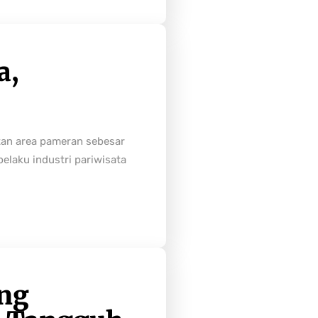
a,
tan area pameran sebesar
laku industri pariwisata
ong