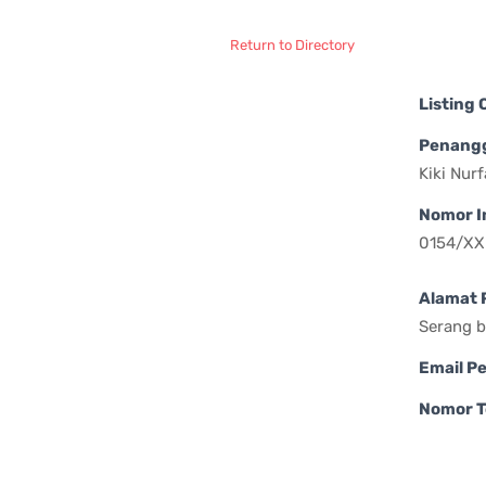
Return to Directory
Listing
Penang
Kiki Nur
Nomor I
0154/XX
Alamat 
Serang 
Email P
Nomor T