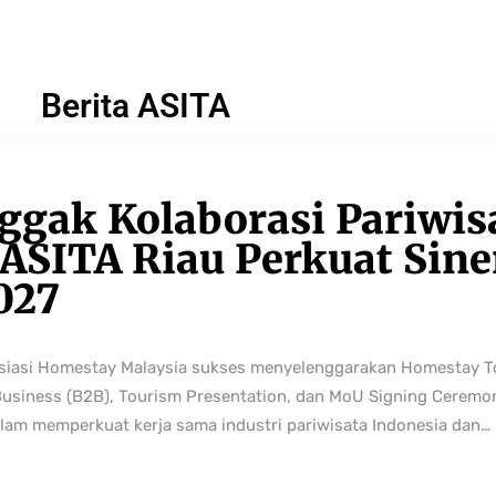
Berita ASITA
ggak Kolaborasi Pariwis
ASITA Riau Perkuat Sine
027
osiasi Homestay Malaysia sukses menyelenggarakan Homestay 
Business (B2B), Tourism Presentation, dan MoU Signing Ceremo
lam memperkuat kerja sama industri pariwisata Indonesia dan…