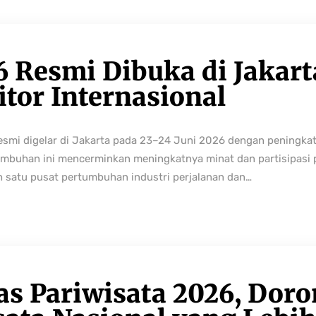
6 Resmi Dibuka di Jakart
tor Internasional
resmi digelar di Jakarta pada 23–24 Juni 2026 dengan peningka
buhan ini mencerminkan meningkatnya minat dan partisipasi pe
h satu pusat pertumbuhan industri perjalanan dan…
as Pariwisata 2026, Dor