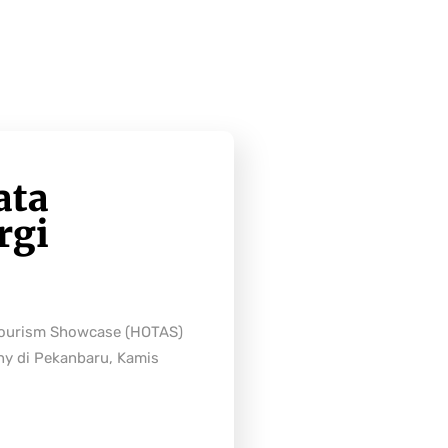
ata
rgi
Tourism Showcase (HOTAS)
ny di Pekanbaru, Kamis