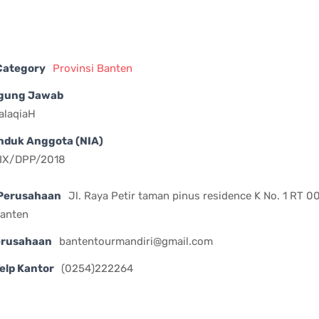
 Category
Provinsi Banten
gung Jawab
falaqiaH
nduk Anggota (NIA)
IX/DPP/2018
Perusahaan
Jl. Raya Petir taman pinus residence K No. 1 RT 
banten
erusahaan
bantentourmandiri@gmail.com
elp Kantor
(0254)222264