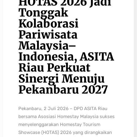
HOTAS 2026 Jadi
Tonggak
Kolaborasi
Pariwisata
Malaysia–
Indonesia, ASITA
Riau Perkuat
Sinergi Menuju
Pekanbaru 2027
Pekanbaru, 2 Juli 2026 – DPD ASITA Riau
bersama Asosiasi Homestay Malaysia sukses
menyelenggarakan Homestay Tourism
Showcase (HOTAS) 2026 yang dirangkaikan