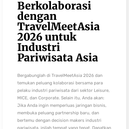
Berkolaborasi
dengan
TravelMeetAsia
2026 untuk
Industri
Pariwisata Asia
Bergabunglah di TravelMeetAsia 2026 dan
temukan peluang kolaborasi bersama para
pelaku industri pariwisata dari sektor Leisure,
MICE, dan Corporate. Selain itu, Anda akan:
Jika Anda ingin memperluas jaringan bisnis,
membuka peluang partnership baru, dan
bertemu dengan decision makers industri
pariwisata, inilah tempat yang tepat. Dapatkan