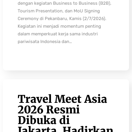
dengan kegiatan Business to Business (B2B),
Tourism Presentation, dan MoU Signing
Ceremony di Pekanbaru, Kamis (2/7/2026).
Kegiatan ini menjadi momentum penting
dalam memperkuat kerja sama industri
pariwisata Indonesia dan…
Travel Meet Asia
2026 Resmi
Dibuka di
Jakarta, Hadirkan