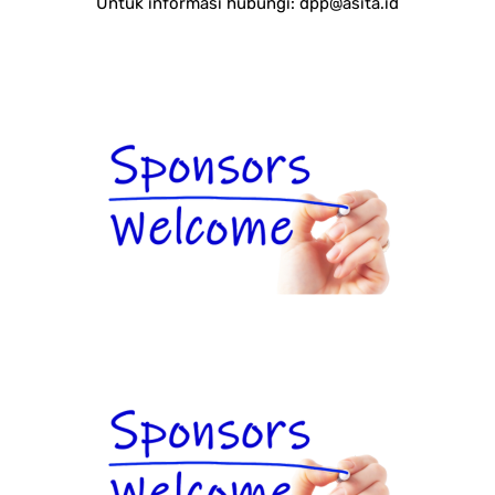
Untuk informasi hubungi:
dpp@asita.id