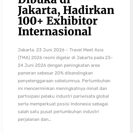
Jakarta, Hadirkan
100+ Exhibitor
Internasional
Jakarta, 23 Juni 2026 – Travel Meet Asia
(TMA) 2026 resmi digelar di Jakarta pada 23–
24 Juni 2026 dengan peningkatan area
pameran sebesar 20% dibandingkan
penyelenggaraan sebelumnya. Pertumbuhan
ini mencerminkan meningkatnya minat dan
partisipasi pelaku industri pariwisata global
serta memperkuat posisi Indonesia sebagai
salah satu pusat pertumbuhan industri
perjalanan dan…