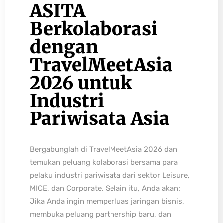
ASITA
Berkolaborasi
dengan
TravelMeetAsia
2026 untuk
Industri
Pariwisata Asia
Bergabunglah di TravelMeetAsia 2026 dan
temukan peluang kolaborasi bersama para
pelaku industri pariwisata dari sektor Leisure,
MICE, dan Corporate. Selain itu, Anda akan:
Jika Anda ingin memperluas jaringan bisnis,
membuka peluang partnership baru, dan