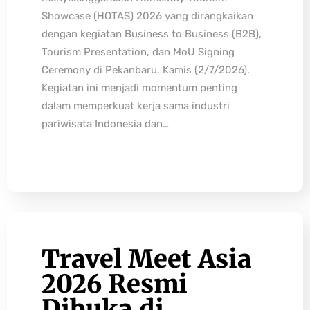
Showcase (HOTAS) 2026 yang dirangkaikan
dengan kegiatan Business to Business (B2B),
Tourism Presentation, dan MoU Signing
Ceremony di Pekanbaru, Kamis (2/7/2026).
Kegiatan ini menjadi momentum penting
dalam memperkuat kerja sama industri
pariwisata Indonesia dan…
Travel Meet Asia
2026 Resmi
Dibuka di