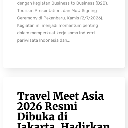
dengan kegiatan Business to Business (B2B),
Tourism Presentation, dan MoU Signing
Ceremony di Pekanbaru, Kamis (2/7/2026).
Kegiatan ini menjadi momentum penting
dalam memperkuat kerja sama industri
pariwisata Indonesia dan…
Travel Meet Asia
2026 Resmi
Dibuka di
Jakarta, Hadirkan