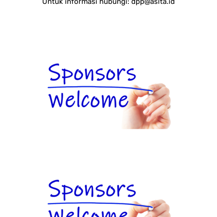
Untuk informasi hubungi:
dpp@asita.id