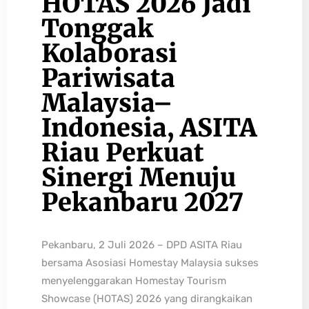
HOTAS 2026 Jadi
Tonggak
Kolaborasi
Pariwisata
Malaysia–
Indonesia, ASITA
Riau Perkuat
Sinergi Menuju
Pekanbaru 2027
Pekanbaru, 2 Juli 2026 – DPD ASITA Riau
bersama Asosiasi Homestay Malaysia sukses
menyelenggarakan Homestay Tourism
Showcase (HOTAS) 2026 yang dirangkaikan