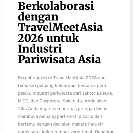
Berkolaborasi
dengan
TravelMeetAsia
2026 untuk
Industri
Pariwisata Asia
Bergabunglah di TravelMeetAsia 2026 dan
temukan peluang kolaborasi bersama para
pelaku industri pariwisata dari sektor Leisure,
MICE, dan Corporate. Selain itu, Anda akan:
Jika Anda ingin memperluas jaringan bisnis,
membuka peluang partnership baru, dan
bertemu dengan decision makers industri
pariwisata, inilah tempat yang tepat. Dapatkan