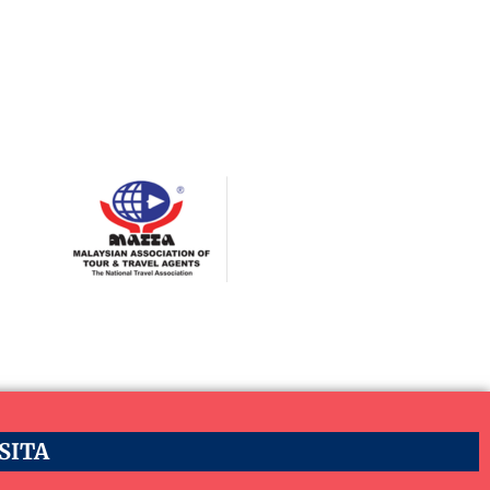
ASITA