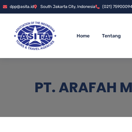
dpp@asita.id
South Jakarta City, Indonesia
(021) 7590009
Home
Tentang
PT. ARAFAH M