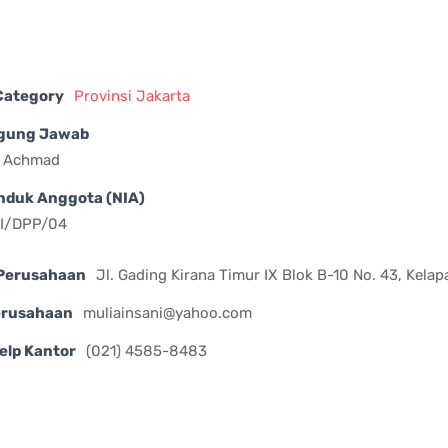
 Category
Provinsi Jakarta
gung Jawab
o Achmad
nduk Anggota (NIA)
II/DPP/04
Perusahaan
Jl. Gading Kirana Timur IX Blok B-10 No. 43, Kela
erusahaan
muliainsani@yahoo.com
elp Kantor
(021) 4585-8483