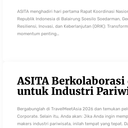
ASITA menghadiri hari pertama Rapat Koordinasi Nasio
Republik Indonesia di Balairung Soesilo Soedarman, G
Resiliensi, Inovasi, dan Keberlanjutan (ORIK): Transfo
momentum penting…
ASITA Berkolaborasi
untuk Industri Pariw
Bergabunglah di TravelMeetAsia 2026 dan temukan pelua
Corporate. Selain itu, Anda akan: Jika Anda ingin mem
makers industri pariwisata, inilah tempat yang tepat. 