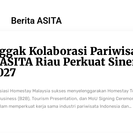
Berita ASITA
ggak Kolaborasi Pariwis
ASITA Riau Perkuat Sine
027
osiasi Homestay Malaysia sukses menyelenggarakan Homestay 
Business (B2B), Tourism Presentation, dan MoU Signing Ceremo
lam memperkuat kerja sama industri pariwisata Indonesia dan…