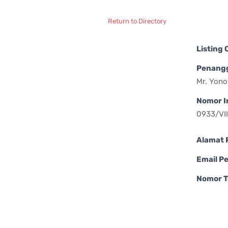
Return to Directory
Listing
Penang
Mr. Yon
Nomor I
0933/VI
Alamat 
Email P
Nomor T