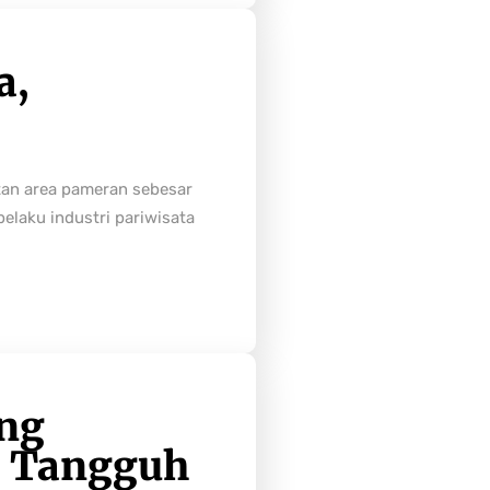
a,
tan area pameran sebesar
laku industri pariwisata
ong
h Tangguh