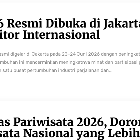
6 Resmi Dibuka di Jakart
tor Internasional
resmi digelar di Jakarta pada 23–24 Juni 2026 dengan peningka
buhan ini mencerminkan meningkatnya minat dan partisipasi pe
h satu pusat pertumbuhan industri perjalanan dan…
as Pariwisata 2026, Dor
sata Nasional yang Lebi