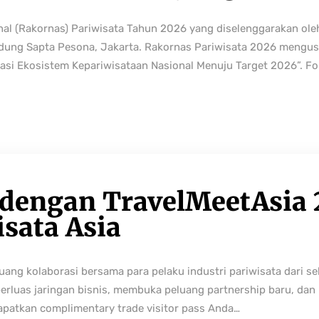
nal (Rakornas) Pariwisata Tahun 2026 yang diselenggarakan ole
edung Sapta Pesona, Jakarta. Rakornas Pariwisata 2026 mengus
rmasi Ekosistem Kepariwisataan Nasional Menuju Target 2026”. Fo
 dengan TravelMeetAsia 
isata Asia
ng kolaborasi bersama para pelaku industri pariwisata dari sek
perluas jaringan bisnis, membuka peluang partnership baru, da
Dapatkan complimentary trade visitor pass Anda…