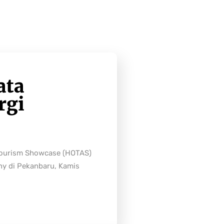
ata
rgi
Tourism Showcase (HOTAS)
ny di Pekanbaru, Kamis