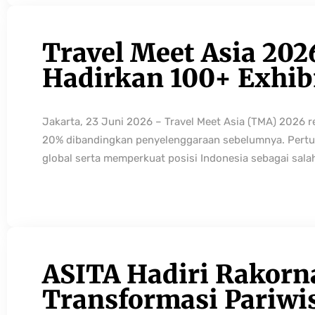
Travel Meet Asia 202
Hadirkan 100+ Exhibi
Jakarta, 23 Juni 2026 – Travel Meet Asia (TMA) 2026 
20% dibandingkan penyelenggaraan sebelumnya. Pertum
global serta memperkuat posisi Indonesia sebagai sala
ASITA Hadiri Rakorn
Transformasi Pariwi